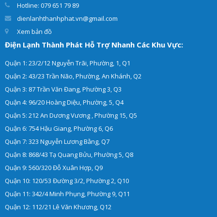
Hotline: 079 651 79 89
dienlanhthanhphat.vn@gmail.com
Xem bản đồ
Điện Lạnh Thành Phát Hỗ Trợ Nhanh Các Khu Vực:
Quận 1: 23/2/12 Nguyễn Trãi, Phường, 1, Q1
Quận 2: 43/23 Trần Não, Phường, An Khánh, Q2
Quận 3: 87 Trần Văn Đang, Phường 3, Q3
Quận 4: 96/20 Hoàng Diệu, Phường, 5, Q4
Quận 5: 212 An Dương Vương , Phường 15, Q5
Quận 6: 754 Hậu Giang, Phường 6, Q6
Quận 7: 323 Nguyễn Lương Bằng, Q7
Quận 8: 868/43 Tạ Quang Bửu, Phường 5, Q8
Quận 9: 560/320 Đỗ Xuân Hợp, Q9
Quận 10: 120/53 Đường 3/2, Phường 2, Q10
Quận 11: 342/4 Minh Phụng, Phường 9, Q11
Quận 12: 112/21 Lê Văn Khương, Q12