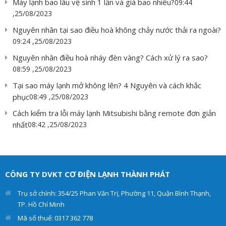
Máy lạnh bao lâu vệ sinh 1 lần và giá bao nhiêu?
09:44
,25/08/2023
Nguyên nhân tại sao điều hoà không chảy nước thải ra ngoài?
09:24 ,25/08/2023
Nguyên nhân điều hoà nháy đèn vàng? Cách xử lý ra sao?
08:59 ,25/08/2023
Tại sao máy lạnh mở không lên? 4 Nguyên và cách khắc
phục
08:49 ,25/08/2023
Cách kiểm tra lỗi máy lạnh Mitsubishi bằng remote đơn giản
nhất
08:42 ,25/08/2023
CÔNG TY DVKT CƠ ĐIỆN LẠNH THÀNH PHÁT
Trụ sở chính: 354/25 Phan Văn Trị, Phường 11, Quận Bình Thạnh,
TP. Hồ Chí Minh
Mã số thuế: 0317 362 778