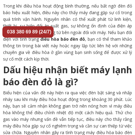
Trong khi điều hòa hoạt động bình thường, nếu bất ngờ đèn đỏ
báo hiệu xuất hiện, điều này cho thấy máy đang gặp sự cố trong
quá trình vận hành. Nguyên nhân có thể xuất phát từ linh kiện,
thiết bị, sự biến đổi áp suất gas, sự không ổn định của điện áp
038 380 69 89 (24/7)
hoặc thậm chí từ tác động từ bên ngoài đối với máy. Nếu bạn đối
diện với tình trạng
điều hòa báo đèn đỏ
, bạn có thể tham khảo
thông tin trong bài viết này hoặc ngay lập tức liên hệ với những
chuyên gia về điều hòa ở gần vùng bạn sinh sống để được xử lý
sự cố một cách kịp thời.
Dấu hiệu nhận biết máy lạnh
báo đèn đỏ là gì?
Biểu hiện của vấn đề này hiện ra qua việc đèn bật sáng và nhấp
nháy sau khi máy điều hòa hoạt động trong khoảng 30 phút. Lúc
này, bạn sẽ cảm nhận không gian trở nên nóng hơn vì máy điều
hòa không thể điều chỉnh nhiệt độ một cách hiệu quả. Thử cho
gas vào máy nhưng vấn đề vẫn tiếp tục, điều này cho thấy rằng
máy điều hòa gặp sự cố nghiêm trọng và cần sự can thiệp từ việc
sửa chữa. Nguyên nhân gây ra tình trạng máy điều hòa báo đèn