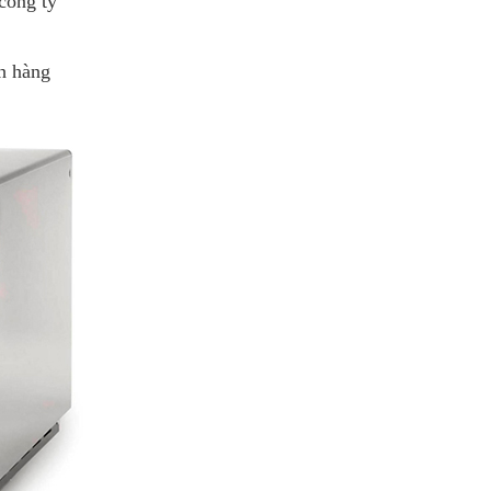
công ty
ch hàng