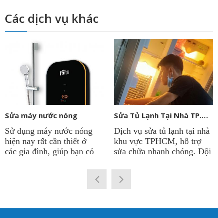
Các dịch vụ khác
Sửa máy nước nóng
Sửa Tủ Lạnh Tại Nhà TP.HCM
Sử dụng máy nước nóng
Dịch vụ sửa tủ lạnh tại nhà
hiện nay rất cần thiết ở
khu vực TPHCM, hỗ trợ
các gia đình, giúp bạn có
sửa chữa nhanh chóng. Đội
được nguồn nước nóng
ngũ kỹ thuật viên sửa tủ
quanh năm để phục vụ cho
lạnh tại công ty
Điện Lạnh
sinh hoạt. Vì thế việc máy
Thành Phát
có thâm niên
nước nóng chạy ổn định là
lâu năm trong nghề. Chẩn
rất quan trọng. Điện lạnh
đoán chính xác hư hỏng và
Thành Phát cung cấp dịch
đưa ra giải pháp tối ưu