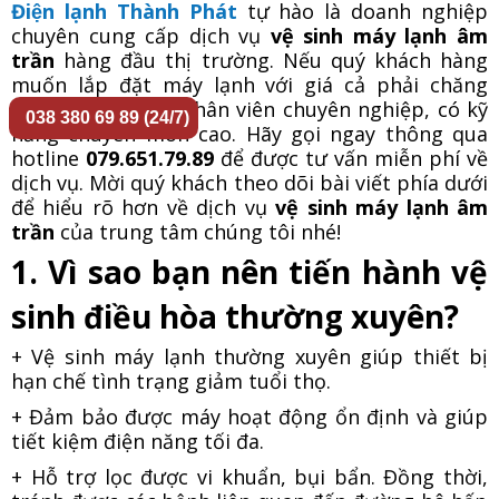
Điện lạnh Thành Phát
tự hào là doanh nghiệp
chuyên cung cấp dịch vụ
vệ sinh máy lạnh âm
trần
hàng đầu thị trường. Nếu quý khách hàng
muốn lắp đặt máy lạnh với giá cả phải chăng
cùng với đội ngũ nhân viên chuyên nghiệp, có kỹ
038 380 69 89 (24/7)
năng chuyên môn cao. Hãy gọi ngay thông qua
hotline
079.651.79.89
để được tư vấn miễn phí về
dịch vụ. Mời quý khách theo dõi bài viết phía dưới
để hiểu rõ hơn về dịch vụ
vệ sinh máy lạnh âm
trần
của trung tâm chúng tôi nhé!
1. Vì sao bạn nên tiến hành vệ
sinh điều hòa thường xuyên?
+ Vệ sinh máy lạnh thường xuyên giúp thiết bị
hạn chế tình trạng giảm tuổi thọ.
+ Đảm bảo được máy hoạt động ổn định và giúp
tiết kiệm điện năng tối đa.
+ Hỗ trợ lọc được vi khuẩn, bụi bẩn. Đồng thời,