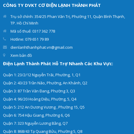
vụ sửa máy nước nóng các
nhất. Giúp cho tủ lạnh
CÔNG TY DVKT CƠ ĐIỆN LẠNH THÀNH PHÁT
loại như: máy nước nóng
của khách hàng hoạt động
trực tiếp, máy nước nóng
hiệu quả và an toàn.
Trụ sở chính: 354/25 Phan Văn Trị, Phường 11, Quận Bình Thạnh,
gián tiếp tại nhà.
TP. Hồ Chí Minh
Mã số thuế: 0317 362 778
Hotline: 079 651 79 89
dienlanhthanhphat.vn@gmail.com
Xem bản đồ
Điện Lạnh Thành Phát Hỗ Trợ Nhanh Các Khu Vực:
Quận 1: 23/2/12 Nguyễn Trãi, Phường, 1, Q1
Quận 2: 43/23 Trần Não, Phường, An Khánh, Q2
Quận 3: 87 Trần Văn Đang, Phường 3, Q3
Quận 4: 96/20 Hoàng Diệu, Phường, 5, Q4
Quận 5: 212 An Dương Vương , Phường 15, Q5
Quận 6: 754 Hậu Giang, Phường 6, Q6
Quận 7: 323 Nguyễn Lương Bằng, Q7
Quận 8: 868/43 Tạ Quang Bửu, Phường 5, Q8