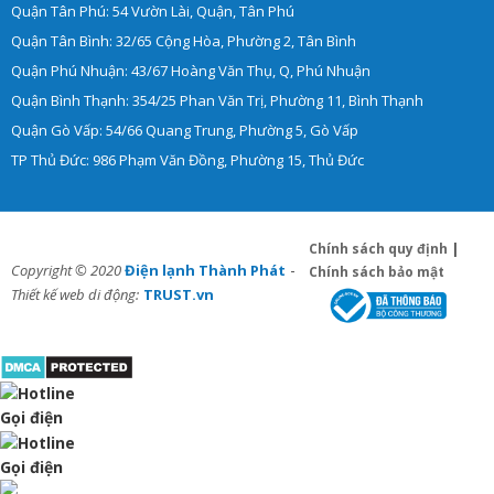
Quận Tân Phú: 54 Vườn Lài, Quận, Tân Phú
Quận Tân Bình: 32/65 Cộng Hòa, Phường 2, Tân Bình
Quận Phú Nhuận: 43/67 Hoàng Văn Thụ, Q, Phú Nhuận
Quận Bình Thạnh: 354/25 Phan Văn Trị, Phường 11, Bình Thạnh
Quận Gò Vấp: 54/66 Quang Trung, Phường 5, Gò Vấp
TP Thủ Đức: 986 Phạm Văn Đồng, Phường 15, Thủ Đức
Chính sách quy định
|
-
Copyright © 2020
Điện lạnh Thành Phát
Chính sách bảo mật
Thiết kế web di động:
TRUST.vn
Gọi điện
Gọi điện