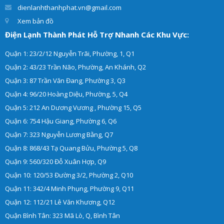
dienlanhthanhphat.vn@gmail.com
Xem bản đồ
Điện Lạnh Thành Phát Hỗ Trợ Nhanh Các Khu Vực:
Quận 1: 23/2/12 Nguyễn Trãi, Phường, 1, Q1
Quận 2: 43/23 Trần Não, Phường, An Khánh, Q2
Quận 3: 87 Trần Văn Đang, Phường 3, Q3
Quận 4: 96/20 Hoàng Diệu, Phường, 5, Q4
Quận 5: 212 An Dương Vương , Phường 15, Q5
Quận 6: 754 Hậu Giang, Phường 6, Q6
Quận 7: 323 Nguyễn Lương Bằng, Q7
Quận 8: 868/43 Tạ Quang Bửu, Phường 5, Q8
Quận 9: 560/320 Đỗ Xuân Hợp, Q9
Quận 10: 120/53 Đường 3/2, Phường 2, Q10
Quận 11: 342/4 Minh Phụng, Phường 9, Q11
Quận 12: 112/21 Lê Văn Khương, Q12
Quận Bình Tân: 323 Mã Lò, Q, Bình Tân