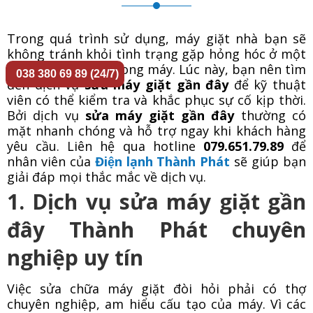
Trong quá trình sử dụng, máy giặt nhà bạn sẽ
không tránh khỏi tình trạng gặp hỏng hóc ở một
vài linh kiện bên trong máy. Lúc này, bạn nên tìm
038 380 69 89 (24/7)
đến dịch vụ
sửa máy giặt gần đây
để kỹ thuật
viên có thể kiểm tra và khắc phục sự cố kịp thời.
Bởi dịch vụ
sửa máy giặt gần đây
thường có
mặt nhanh chóng và hỗ trợ ngay khi khách hàng
yêu cầu. Liên hệ qua hotline
079.651.79.89
để
nhân viên của
Điện lạnh Thành Phát
sẽ giúp bạn
giải đáp mọi thắc mắc về dịch vụ.
1. Dịch vụ sửa máy giặt gần
đây Thành Phát chuyên
nghiệp uy tín
Việc sửa chữa máy giặt đòi hỏi phải có thợ
chuyên nghiệp, am hiểu cấu tạo của máy. Vì các