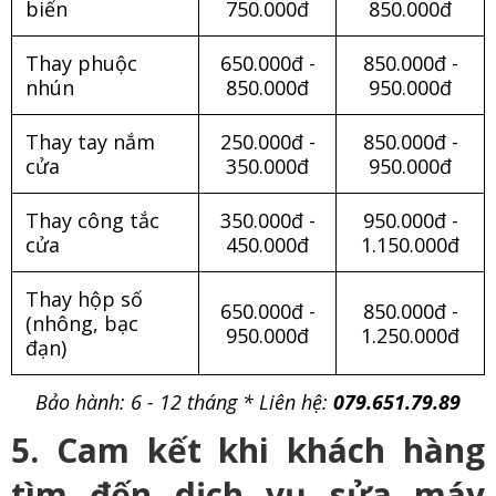
biến
750.000đ
850.000đ
Thay phuộc
650.000đ -
850.000đ -
nhún
850.000đ
950.000đ
Thay tay nắm
250.000đ -
850.000đ -
cửa
350.000đ
950.000đ
Thay công tắc
350.000đ -
950.000đ -
cửa
450.000đ
1.150.000đ
Thay hộp số
650.000đ -
850.000đ -
(nhông, bạc
950.000đ
1.250.000đ
đạn)
Bảo hành: 6 - 12 tháng * Liên hệ:
079.651.79.89
5. Cam kết khi khách hàng
tìm đến dịch vụ sửa máy