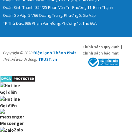
Quận Bình Thạnh: 354/25 Phan Văn Trị, Phường 11, Bình Thạnh
Quận Gò Vấp: 54/66 Quang Trung, Phường 5, Gò Vấp
TP Thủ Đức: 986 Phạm Văn Đồng, Phường 15, Thủ Đức
Chính sách quy định
|
-
Copyright © 2020
Điện lạnh Thành Phát
Chính sách bảo mật
Thiết kế web di động:
TRUST.vn
Gọi điện
Gọi điện
Messenger
Zalo