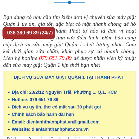
Bạn đang có nhu cầu tìm kiếm đơn vị chuyên sửa máy giặt
Quận 1 uy tín, giá tốt, đặc biệt có mặt nhanh chóng để hỗ
trợ bạn? Điện lạnh Thành Phát tự hào là đơn vị hoạt
038 380 69 89 (24/7)
động nhiều năm trong lĩnh vực điện lạnh. Đảm bảo cung
cấp dịch vụ
sửa máy giặt Quận 1
chất lượng nhất. Cam
kết thời gian sửa chữa, khắc phục sự cố nhanh chóng.
Liên hệ hotline
079.651.79.89
để được nhân viên kỹ thuật
đến sửa máy giặt Quận 1 kịp thời bạn nhé!