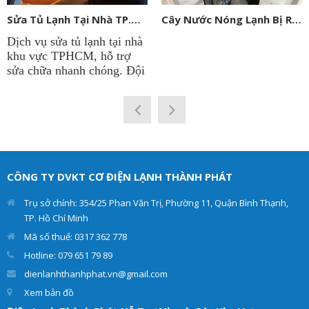
Sửa Tủ Lạnh Tại Nhà TP.HCM
Cây Nước Nóng Lạnh Bị Rỉ Nước: Nguyên Nhân, Cách Khắc Phục Và Khi Nào Cần Gọi Thợ
Dịch vụ sửa tủ lạnh tại nhà
khu vực TPHCM, hỗ trợ
sửa chữa nhanh chóng. Đội
ngũ kỹ thuật viên sửa tủ
lạnh tại công ty
Điện Lạnh
Thành Phát
có thâm niên
lâu năm trong nghề. Chẩn
đoán chính xác hư hỏng và
đưa ra giải pháp tối ưu
nhất. Giúp cho tủ lạnh
CÔNG TY DVKT CƠ ĐIỆN LẠNH THÀNH PHÁT
của khách hàng hoạt động
hiệu quả và an toàn.
Trụ sở chính: 354/25 Phan Văn Trị, Phường 11, Quận Bình Thạnh,
TP. Hồ Chí Minh
Mã số thuế: 0317 362 778
Hotline: 079 651 79 89
dienlanhthanhphat.vn@gmail.com
Xem bản đồ