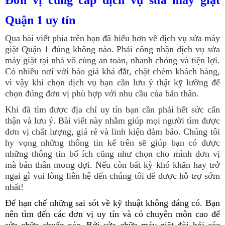
Quận 1 uy tín
Qua bài viết phía trên bạn đã hiểu hơn về dịch vụ sửa máy
giặt Quận 1 đúng không nào. Phải công nhận dịch vụ sửa
máy giặt tại nhà vô cùng an toàn, nhanh chóng và tiện lợi.
Có nhiều nơi với báo giá khá đắt, chặt chém khách hàng,
vì vậy khi chọn dịch vụ bạn cần lưu ý thật kỹ lưỡng để
chọn đúng đơn vị phù hợp với nhu cầu của bản thân.
Khi đã tìm được địa chỉ uy tín bạn cần phải hết sức cẩn
thận và lưu ý. Bài viết này nhằm giúp mọi người tìm được
đơn vị chất lượng, giá rẻ và linh kiện đảm bảo. Chúng tôi
hy vọng những thông tin kể trên sẽ giúp bạn có được
những thông tin bổ ích cũng như chọn cho mình đơn vị
mà bản thân mong đợi. Nếu còn bất kỳ khó khăn hay trở
ngại gì vui lòng liên hệ đến chúng tôi để được hỗ trợ sớm
nhất!
Để hạn chế những sai sót về kỹ thuật không đáng có. Bạn
nên tìm đến các đơn vị uy tín và có chuyên môn cao để
sửa chữa chuẩn xác. Bởi sửa chữa máy giặt đòi hỏi các