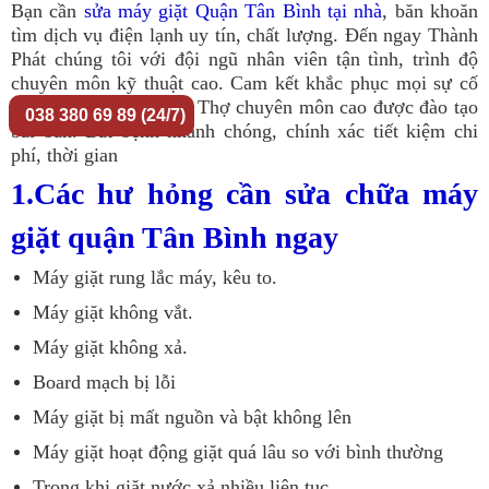
Bạn cần
sửa máy giặt Quận Tân Bình tại nhà
, băn khoăn
tìm dịch vụ điện lạnh uy tín, chất lượng. Đến ngay Thành
Phát chúng tôi với đội ngũ nhân viên tận tình, trình độ
chuyên môn kỹ thuật cao. Cam kết khắc phục mọi sự cố
hư hỏng của máy giặt. Thợ chuyên môn cao được đào tạo
038 380 69 89 (24/7)
bài bản. Bắt bệnh nhanh chóng, chính xác tiết kiệm chi
phí, thời gian
1.Các hư hỏng cần sửa chữa máy
giặt quận Tân Bình ngay
Máy giặt rung lắc máy, kêu to.
Máy giặt không vắt.
Máy giặt không xả.
Board mạch bị lỗi
Máy giặt bị mất nguồn và bật không lên
Máy giặt hoạt động giặt quá lâu so với bình thường
Trong khi giặt nước xả nhiều liên tục