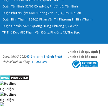
Quận Tân Bình: 32/65 Cộng Hòa, Phường 2, Tân Bình
Quận Phú Nhuận: 43/67 Hoàng Văn Thụ, Q, Phú Nhuận
Quận Bình Thạnh: 354/25 Phan Văn Trị, Phường 11, Bình Thạnh
Quận Gò Vấp: 54/66 Quang Trung, Phường 5, Gò Vấp
TP Thủ Đức: 986 Phạm Văn Đồng, Phường 15, Thủ Đức
Chính sách quy định
|
-
Copyright © 2020
Điện lạnh Thành Phát
Chính sách bảo mật
Thiết kế web di động:
TRUST.vn
Gọi điện
Gọi điện