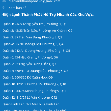
dienlanhthanhphat.vn@gmail.com
Xem bản đồ
Điện Lạnh Thành Phát Hỗ Trợ Nhanh Các Khu Vực:
Quận 1: 23/2/12 Nguyễn Trãi, Phường, 1, Q1
Quận 2: 43/23 Trần Não, Phường, An Khánh, Q2
Quận 3: 87 Trần Văn Đang, Phường 3, Q3
Quận 4: 96/20 Hoàng Diệu, Phường, 5, Q4
Quận 5: 212 An Dương Vương , Phường 15, Q5
Quận 6: 754 Hậu Giang, Phường 6, Q6
Quận 7: 323 Nguyễn Lương Bằng, Q7
Quận 8: 868/43 Tạ Quang Bửu, Phường 5, Q8
Quận 9: 560/320 Đỗ Xuân Hợp, Q9
Quận 10: 120/53 Đường 3/2, Phường 2, Q10
Quận 11: 342/4 Minh Phụng, Phường 9, Q11
Quận 12: 112/21 Lê Văn Khương, Q12
Quận Bình Tân: 323 Mã Lò, Q, Bình Tân
Quận Tân Phú: 54 Vườn Lài, Quận, Tân Phú