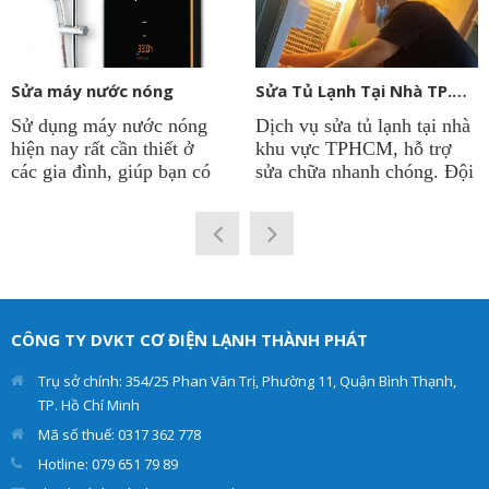
Sửa máy nước nóng
Sửa Tủ Lạnh Tại Nhà TP.HCM
Sử dụng máy nước nóng
Dịch vụ sửa tủ lạnh tại nhà
hiện nay rất cần thiết ở
khu vực TPHCM, hỗ trợ
các gia đình, giúp bạn có
sửa chữa nhanh chóng. Đội
được nguồn nước nóng
ngũ kỹ thuật viên sửa tủ
quanh năm để phục vụ cho
lạnh tại công ty
Điện Lạnh
sinh hoạt. Vì thế việc máy
Thành Phát
có thâm niên
nước nóng chạy ổn định là
lâu năm trong nghề. Chẩn
rất quan trọng. Điện lạnh
đoán chính xác hư hỏng và
Thành Phát cung cấp dịch
đưa ra giải pháp tối ưu
vụ sửa máy nước nóng các
nhất. Giúp cho tủ lạnh
CÔNG TY DVKT CƠ ĐIỆN LẠNH THÀNH PHÁT
loại như: máy nước nóng
của khách hàng hoạt động
trực tiếp, máy nước nóng
hiệu quả và an toàn.
Trụ sở chính: 354/25 Phan Văn Trị, Phường 11, Quận Bình Thạnh,
gián tiếp tại nhà.
TP. Hồ Chí Minh
Mã số thuế: 0317 362 778
Hotline: 079 651 79 89