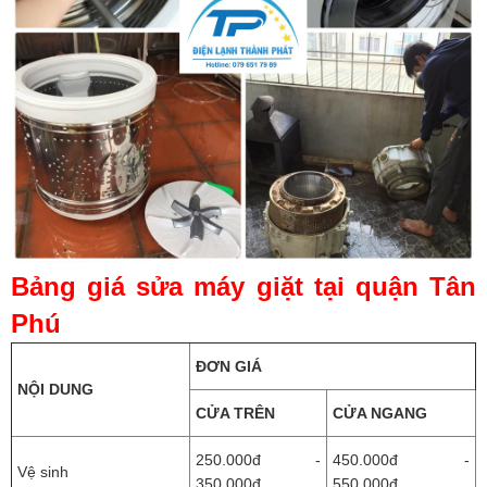
Bảng giá sửa máy giặt tại quận Tân
Phú
ĐƠN GIÁ
NỘI DUNG
CỬA TRÊN
CỬA NGANG
250.000đ -
450.000đ -
Vệ sinh
350.000đ
550.000đ