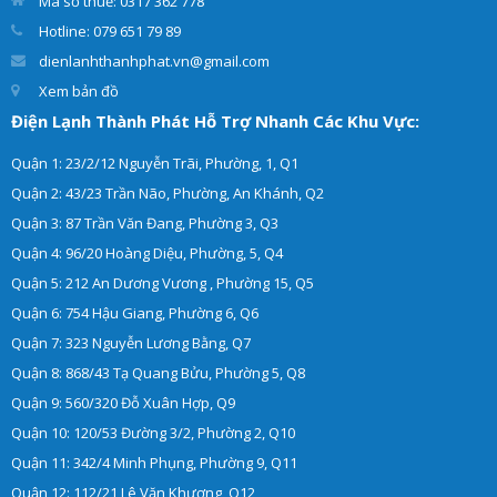
Mã số thuế: 0317 362 778
Hotline: 079 651 79 89
dienlanhthanhphat.vn@gmail.com
Xem bản đồ
Điện Lạnh Thành Phát Hỗ Trợ Nhanh Các Khu Vực:
Quận 1: 23/2/12 Nguyễn Trãi, Phường, 1, Q1
Quận 2: 43/23 Trần Não, Phường, An Khánh, Q2
Quận 3: 87 Trần Văn Đang, Phường 3, Q3
Quận 4: 96/20 Hoàng Diệu, Phường, 5, Q4
Quận 5: 212 An Dương Vương , Phường 15, Q5
Quận 6: 754 Hậu Giang, Phường 6, Q6
Quận 7: 323 Nguyễn Lương Bằng, Q7
Quận 8: 868/43 Tạ Quang Bửu, Phường 5, Q8
Quận 9: 560/320 Đỗ Xuân Hợp, Q9
Quận 10: 120/53 Đường 3/2, Phường 2, Q10
Quận 11: 342/4 Minh Phụng, Phường 9, Q11
Quận 12: 112/21 Lê Văn Khương, Q12