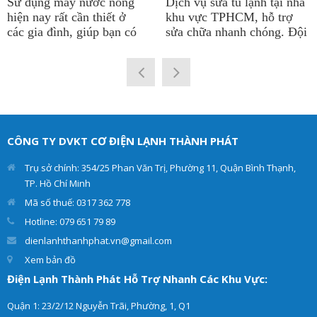
Sử dụng máy nước nóng
Dịch vụ sửa tủ lạnh tại nhà
hiện nay rất cần thiết ở
khu vực TPHCM, hỗ trợ
các gia đình, giúp bạn có
sửa chữa nhanh chóng. Đội
được nguồn nước nóng
ngũ kỹ thuật viên sửa tủ
quanh năm để phục vụ cho
lạnh tại công ty
Điện Lạnh
sinh hoạt. Vì thế việc máy
Thành Phát
có thâm niên
nước nóng chạy ổn định là
lâu năm trong nghề. Chẩn
rất quan trọng. Điện lạnh
đoán chính xác hư hỏng và
Thành Phát cung cấp dịch
đưa ra giải pháp tối ưu
vụ sửa máy nước nóng các
nhất. Giúp cho tủ lạnh
CÔNG TY DVKT CƠ ĐIỆN LẠNH THÀNH PHÁT
loại như: máy nước nóng
của khách hàng hoạt động
trực tiếp, máy nước nóng
hiệu quả và an toàn.
Trụ sở chính: 354/25 Phan Văn Trị, Phường 11, Quận Bình Thạnh,
gián tiếp tại nhà.
TP. Hồ Chí Minh
Mã số thuế: 0317 362 778
Hotline: 079 651 79 89
dienlanhthanhphat.vn@gmail.com
Xem bản đồ
Điện Lạnh Thành Phát Hỗ Trợ Nhanh Các Khu Vực:
Quận 1: 23/2/12 Nguyễn Trãi, Phường, 1, Q1