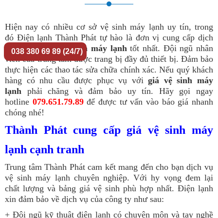
Hiện nay có nhiều cơ sở vệ sinh máy lạnh uy tín, trong
đó Điện lạnh Thành Phát tự hào
là đơn vị cung cấp dịch
vụ vệ sinh
giá vệ sinh máy lạnh
tốt nhất. Đội ngũ nhân
038 380 69 89 (24/7)
viên của trung tâm được trang bị đầy đủ thiết bị. Đảm bảo
thực hiện các thao tác sửa chữa chính xác. Nếu quý khách
hàng có nhu cầu được phục vụ với
giá vệ sinh máy
lạnh
phải chăng và đảm bảo uy tín. Hãy gọi ngay
hotline
079.651.79.89
để được tư vấn vào báo giá nhanh
chóng nhé!
Thành Phát cung cấp giá vệ sinh máy
lạnh cạnh tranh
Trung tâm Thành Phát cam kết mang đến cho bạn dịch vụ
vệ sinh máy lạnh chuyên nghiệp. Với hy vọng đem lại
chất lượng và bảng giá vệ sinh
phù hợp nhất. Điện lạnh
xin đảm bảo về dịch vụ của công ty như sau:
+ Đội ngũ kỹ thuật điện lạnh có chuyên môn và tay nghề