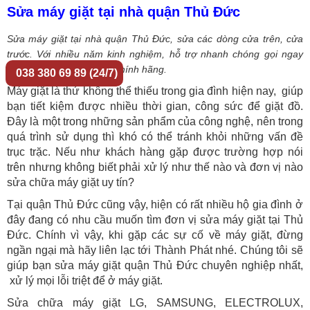
Sửa máy giặt tại nhà quận Thủ Đức
Sửa máy giặt tại nhà quận Thủ Đức, sửa các dòng cửa trên, cửa
trước. Với nhiều năm kinh nghiệm, hỗ trợ nhanh chóng gọi ngay
079 651 79 89, linh kiện chính hãng.
038 380 69 89 (24/7)
Máy giặt là thứ không thể thiếu trong gia đình hiện nay, giúp
bạn tiết kiệm được nhiều thời gian, công sức để giặt đồ.
Đây là một trong những sản phẩm của công nghệ, nên trong
quá trình sử dụng thì khó có thể tránh khỏi những vấn đề
trục trặc. Nếu như khách hàng gặp được trường hợp nói
trên nhưng không biết phải xử lý như thế nào và đơn vị nào
sửa chữa máy giặt uy tín?
Tại quận Thủ Đức cũng vậy, hiện có rất nhiều hộ gia đình ở
đây đang có nhu cầu muốn tìm đơn vị sửa máy giặt tại Thủ
Đức. Chính vì vậy, khi gặp các sự cố về máy giặt, đừng
ngần ngại mà hãy liên lạc tới Thành Phát nhé. Chúng tôi sẽ
giúp bạn sửa máy giặt quận Thủ Đức chuyên nghiệp nhất,
xử lý mọi lỗi triệt để ở máy giặt.
Sửa chữa máy giặt LG, SAMSUNG, ELECTROLUX,