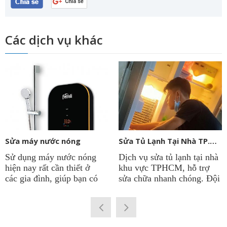
Các dịch vụ khác
Sửa máy nước nóng
Sửa Tủ Lạnh Tại Nhà TP.HCM
Sử dụng máy nước nóng
Dịch vụ sửa tủ lạnh tại nhà
hiện nay rất cần thiết ở
khu vực TPHCM, hỗ trợ
các gia đình, giúp bạn có
sửa chữa nhanh chóng. Đội
được nguồn nước nóng
ngũ kỹ thuật viên sửa tủ
quanh năm để phục vụ cho
lạnh tại công ty
Điện Lạnh
sinh hoạt. Vì thế việc máy
Thành Phát
có thâm niên
nước nóng chạy ổn định là
lâu năm trong nghề. Chẩn