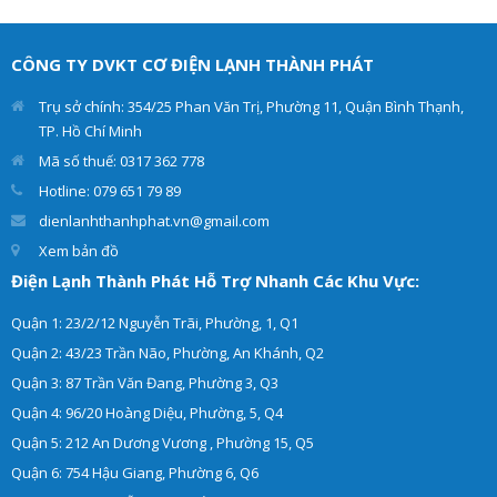
rất quan trọng. Điện lạnh
đoán chính xác hư hỏng và
Thành Phát cung cấp dịch
đưa ra giải pháp tối ưu
vụ sửa máy nước nóng các
nhất. Giúp cho tủ lạnh
CÔNG TY DVKT CƠ ĐIỆN LẠNH THÀNH PHÁT
loại như: máy nước nóng
của khách hàng hoạt động
trực tiếp, máy nước nóng
hiệu quả và an toàn.
Trụ sở chính: 354/25 Phan Văn Trị, Phường 11, Quận Bình Thạnh,
gián tiếp tại nhà.
TP. Hồ Chí Minh
Mã số thuế: 0317 362 778
Hotline: 079 651 79 89
dienlanhthanhphat.vn@gmail.com
Xem bản đồ
Điện Lạnh Thành Phát Hỗ Trợ Nhanh Các Khu Vực:
Quận 1: 23/2/12 Nguyễn Trãi, Phường, 1, Q1
Quận 2: 43/23 Trần Não, Phường, An Khánh, Q2
Quận 3: 87 Trần Văn Đang, Phường 3, Q3
Quận 4: 96/20 Hoàng Diệu, Phường, 5, Q4
Quận 5: 212 An Dương Vương , Phường 15, Q5
Quận 6: 754 Hậu Giang, Phường 6, Q6