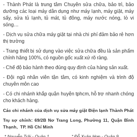
- Thành Phát là trung tâm Chuyên sửa chữa, bảo trì, bảo
dưỡng các loại máy dân dụng như máy lạnh, máy giặt, máy
sấy, sửa tủ lạnh, tủ mát, tủ đông, máy nước nóng, lò vi
sóng…
- Dịch vụ sửa chữa máy giặt tại nhà chi phí đảm bảo rẻ hơn
thị trường
- Trang thiết bị sử dụng vào việc sửa chữa đều là sản phẩm
chính hãng 100%, có nguồn gốc xuất xứ rõ ràng.
- Chế độ bảo hành theo đúng quy định của hàng sản xuất.
- Đội ngũ nhân viên tận tâm, có kinh nghiệm và trình độ
chuyên môn cao
- Có chi nhánh khắp quận huyện tphcm, hỗ trợ nhanh chóng
cho khách hàng.
Các chi nhánh của dịch vụ sửa máy giặt Điện lạnh Thành Phát
Trụ sợ chính: 69/2B Nơ Trang Long, Phường 11, Quận Bình
Thạnh, TP. Hồ Chí Minh
*
Nguyễn Trãi - Quận 1
* Đỗ Xuân Hợp - Quận 9