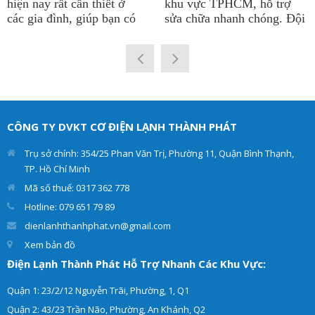
hiện nay rất cần thiết ở
khu vực TPHCM, hỗ trợ
các gia đình, giúp bạn có
sửa chữa nhanh chóng. Đội
được nguồn nước nóng
ngũ kỹ thuật viên sửa tủ
quanh năm để phục vụ cho
lạnh tại công ty
Điện Lạnh
sinh hoạt. Vì thế việc máy
Thành Phát
có thâm niên
nước nóng chạy ổn định là
lâu năm trong nghề. Chẩn
rất quan trọng. Điện lạnh
đoán chính xác hư hỏng và
Thành Phát cung cấp dịch
đưa ra giải pháp tối ưu
vụ sửa máy nước nóng các
nhất. Giúp cho tủ lạnh
CÔNG TY DVKT CƠ ĐIỆN LẠNH THÀNH PHÁT
loại như: máy nước nóng
của khách hàng hoạt động
trực tiếp, máy nước nóng
hiệu quả và an toàn.
Trụ sở chính: 354/25 Phan Văn Trị, Phường 11, Quận Bình Thạnh,
gián tiếp tại nhà.
TP. Hồ Chí Minh
Mã số thuế: 0317 362 778
Hotline: 079 651 79 89
dienlanhthanhphat.vn@gmail.com
Xem bản đồ
Điện Lạnh Thành Phát Hỗ Trợ Nhanh Các Khu Vực:
Quận 1: 23/2/12 Nguyễn Trãi, Phường, 1, Q1
Quận 2: 43/23 Trần Não, Phường, An Khánh, Q2