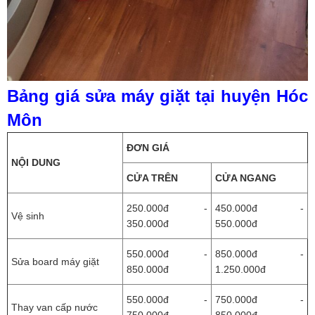
Bảng giá sửa máy giặt tại huyện Hóc
Môn
ĐƠN GIÁ
NỘI DUNG
CỬA TRÊN
CỬA NGANG
250.000đ -
450.000đ -
Vệ sinh
350.000đ
550.000đ
550.000đ -
850.000đ -
Sửa board máy giặt
850.000đ
1.250.000đ
550.000đ -
750.000đ -
Thay van cấp nước