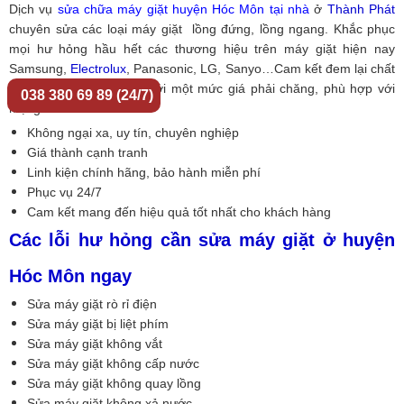
Dịch vụ
sửa chữa máy giặt huyện Hóc Môn tại nhà
ở
Thành Phát
chuyên sửa các loại máy giặt lồng đứng, lồng ngang. Khắc phục
mọi hư hỏng hầu hết các thương hiệu trên máy giặt hiện nay
Samsung,
Electrolux
, Panasonic, LG, Sanyo…Cam kết đem lại chất
lượng phục vụ tốt nhất với một mức giá phải chăng, phù hợp với
038 380 69 89 (24/7)
mọi gia đình.
Không ngại xa, uy tín, chuyên nghiệp
Giá thành cạnh tranh
Linh kiện chính hãng, bảo hành miễn phí
Phục vụ 24/7
Cam kết mang đến hiệu quả tốt nhất cho khách hàng
Các lỗi hư hỏng cần sửa máy giặt ở huyện
Hóc Môn ngay
Sửa máy giặt rò rỉ điện
Sửa máy giặt bị liệt phím
Sửa máy giặt không vắt
Sửa máy giặt không cấp nước
Sửa máy giặt không quay lồng
Sửa máy giặt không xả nước