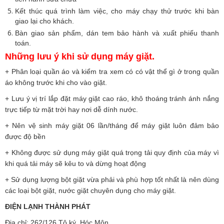
Kết thúc quá trình làm việc, cho máy chạy thử trước khi bàn
giao lại cho khách.
Bàn giao sản phẩm, dán tem bảo hành và xuất phiếu thanh
toán.
Những lưu ý khi sử dụng máy giặt.
+ Phân loại quần áo và kiểm tra xem có có vật thể gì ở trong quần
áo không trước khi cho vào giặt.
+ Lưu ý vị trí lắp đặt máy giặt cao ráo, khô thoáng tránh ánh nắng
trực tiếp từ mặt trời hay nơi dễ dính nước.
+ Nên vệ sinh máy giặt 06 lần/tháng để máy giặt luôn đảm bảo
được độ bền
+ Không được sử dụng máy giặt quá trọng tải quy định của máy vì
khi quá tải máy sẽ kêu to và dừng hoạt động
+ Sử dụng lượng bột giặt vừa phải và phù hợp tốt nhất là nên dùng
các loại bột giặt, nước giặt chuyên dụng cho máy giặt.
ĐIỆN LẠNH THÀNH PHÁT
Địa chỉ: 262/126 Tô ký, Hóc Môn