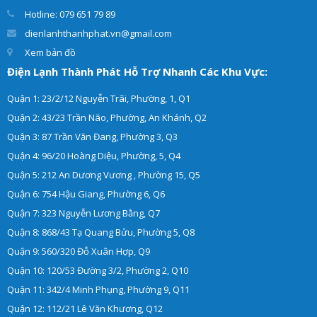
Hotline: 079 651 79 89
dienlanhthanhphat.vn@gmail.com
Xem bản đồ
Điện Lạnh Thành Phát Hỗ Trợ Nhanh Các Khu Vực:
Quận 1: 23/2/12 Nguyễn Trãi, Phường, 1, Q1
Quận 2: 43/23 Trần Não, Phường, An Khánh, Q2
Quận 3: 87 Trần Văn Đang, Phường 3, Q3
Quận 4: 96/20 Hoàng Diệu, Phường, 5, Q4
Quận 5: 212 An Dương Vương , Phường 15, Q5
Quận 6: 754 Hậu Giang, Phường 6, Q6
Quận 7: 323 Nguyễn Lương Bằng, Q7
Quận 8: 868/43 Tạ Quang Bửu, Phường 5, Q8
Quận 9: 560/320 Đỗ Xuân Hợp, Q9
Quận 10: 120/53 Đường 3/2, Phường 2, Q10
Quận 11: 342/4 Minh Phụng, Phường 9, Q11
Quận 12: 112/21 Lê Văn Khương, Q12