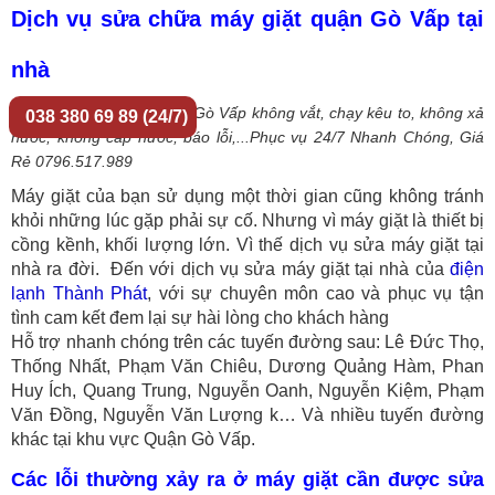
Dịch vụ sửa chữa máy giặt quận Gò Vấp tại
nhà
Sửa chữa máy giặt quận Gò Vấp không vắt, chạy kêu to, không xả
038 380 69 89 (24/7)
nước, không cấp nước, báo lỗi,...Phục vụ 24/7 Nhanh Chóng, Giá
Rẻ 0796.517.989
Máy giặt của bạn sử dụng một thời gian cũng không tránh
khỏi những lúc gặp phải sự cố. Nhưng vì máy giặt là thiết bị
cồng kềnh, khối lượng lớn. Vì thế dịch vụ sửa máy giặt tại
nhà ra đời. Đến với dịch vụ sửa máy giặt tại nhà của
điện
lạnh Thành Phát
, với sự chuyên môn cao và phục vụ tận
tình cam kết đem lại sự hài lòng cho khách hàng
Hỗ trợ nhanh chóng trên các tuyến đường sau: Lê Đức Thọ,
Thống Nhất, Phạm Văn Chiêu, Dương Quảng Hàm, Phan
Huy Ích, Quang Trung, Nguyễn Oanh, Nguyễn Kiệm, Phạm
Văn Đồng, Nguyễn Văn Lượng k… Và nhiều tuyến đường
khác tại khu vực Quận Gò Vấp.
Các lỗi thường xảy ra ở máy giặt cần được sửa