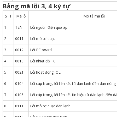
Bảng mã lỗi 3, 4 ký tự
STT
Mã lỗi
Mô tả mã lỗi
1
TEN
Lỗi nguồn điện quá áp
2
0011
Lỗi mô tơ quạt
3
0012
Lỗi PC board
4
0013
Lỗi nhiệt độ TC
5
0021
Lỗi hoạt động IOL
6
0104
Lỗi cáp trong, lỗi liên kết từ dàn lạnh đến dàn nóng
7
0105
Lỗi cáp trong, lỗi liên kết tín hiệu từ dàn lạnh đến 
8
0111
Lỗi mô tơ quạt dàn lạnh