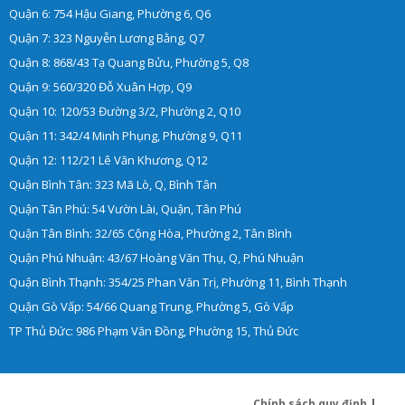
Quận 6: 754 Hậu Giang, Phường 6, Q6
Quận 7: 323 Nguyễn Lương Bằng, Q7
Quận 8: 868/43 Tạ Quang Bửu, Phường 5, Q8
Quận 9: 560/320 Đỗ Xuân Hợp, Q9
Quận 10: 120/53 Đường 3/2, Phường 2, Q10
Quận 11: 342/4 Minh Phụng, Phường 9, Q11
Quận 12: 112/21 Lê Văn Khương, Q12
Quận Bình Tân: 323 Mã Lò, Q, Bình Tân
Quận Tân Phú: 54 Vườn Lài, Quận, Tân Phú
Quận Tân Bình: 32/65 Cộng Hòa, Phường 2, Tân Bình
Quận Phú Nhuận: 43/67 Hoàng Văn Thụ, Q, Phú Nhuận
Quận Bình Thạnh: 354/25 Phan Văn Trị, Phường 11, Bình Thạnh
Quận Gò Vấp: 54/66 Quang Trung, Phường 5, Gò Vấp
TP Thủ Đức: 986 Phạm Văn Đồng, Phường 15, Thủ Đức
Chính sách quy định
|