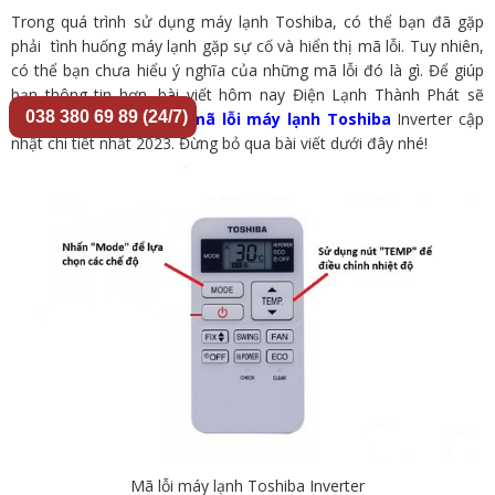
Trong quá trình sử dụng máy lạnh Toshiba, có thể bạn đã gặp
phải tình huống máy lạnh gặp sự cố và hiển thị mã lỗi. Tuy nhiên,
có thể bạn chưa hiểu ý nghĩa của những mã lỗi đó là gì. Để giúp
bạn thông tin hơn, bài viết hôm nay Điện Lạnh Thành Phát sẽ
038 380 69 89 (24/7)
cung cấp cho bạn bảng
mã lỗi máy lạnh Toshiba
Inverter cập
nhật chi tiết nhất 2023. Đừng bỏ qua bài viết dưới đây nhé!
Mã lỗi máy lạnh Toshiba Inverter