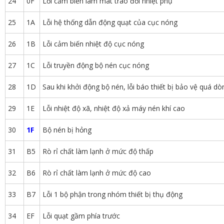
24
0F
Lỗi cảm biến làm mát trao đổi nhiệt phụ
25
1A
Lỗi hệ thống dẫn động quạt của cục nóng
26
1B
Lỗi cảm biến nhiệt độ cục nóng
27
1C
Lỗi truyền động bộ nén cục nóng
28
1D
Sau khi khởi động bộ nén, lỗi báo thiết bị bảo vệ quá d
29
1E
Lỗi nhiệt độ xã, nhiệt độ xả máy nén khí cao
30
1F
Bộ nén bị hỏng
31
B5
Rò rỉ chất làm lạnh ở mức độ thấp
32
B6
Rò rỉ chất làm lạnh ở mức độ cao
33
B7
Lỗi 1 bộ phận trong nhóm thiết bị thụ động
34
EF
Lỗi quạt gầm phía trước