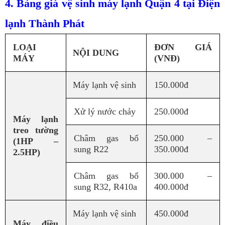
4. Bảng giá vệ sinh máy lạnh Quận 4 tại Điện
lạnh Thành Phát
LOẠI
ĐƠN GIÁ
NỘI DUNG
MÁY
(VNĐ)
Máy lạnh vệ sinh
150.000đ
Xử lý nước chảy
250.000đ
Máy lạnh
treo tường
Châm gas bổ
250.000 –
(1HP –
sung R22
350.000đ
2.5HP)
Châm gas bổ
300.000 –
sung R32, R410a
400.000đ
Máy lạnh vệ sinh
450.000đ
Máy điều