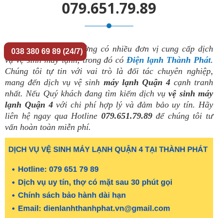
079.651.79.89
Hiện nay, trên thị trường có nhiều đơn vị cung cấp dịch
038 380 69 89 (24/7)
vụ vệ sinh máy lạnh, trong đó có
Điện lạnh Thành Phát
.
Chúng tôi tự tin với vai trò là đối tác chuyên nghiệp,
mang đến dịch vụ vệ sinh
máy lạnh Quận 4
cạnh tranh
nhất. Nếu Quý khách đang tìm kiếm dịch vụ
vệ sinh máy
lạnh Quận 4
với chi phí hợp lý và đảm bảo uy tín. Hãy
liên hệ ngay qua Hotline
079.651.79.89
để chúng tôi tư
vấn hoàn toàn miễn phí.