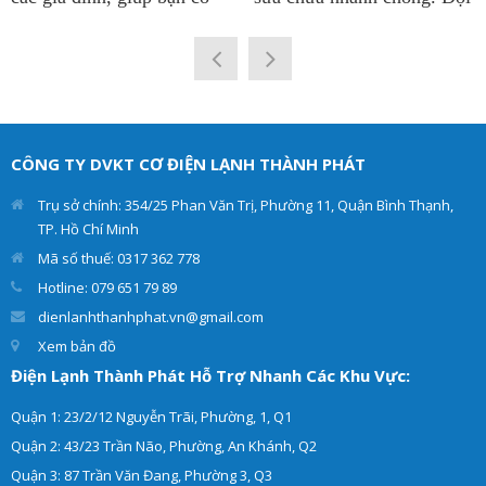
được nguồn nước nóng
ngũ kỹ thuật viên sửa tủ
quanh năm để phục vụ cho
lạnh tại công ty
Điện Lạnh
sinh hoạt. Vì thế việc máy
Thành Phát
có thâm niên
nước nóng chạy ổn định là
lâu năm trong nghề. Chẩn
rất quan trọng. Điện lạnh
đoán chính xác hư hỏng và
Thành Phát cung cấp dịch
đưa ra giải pháp tối ưu
vụ sửa máy nước nóng các
nhất. Giúp cho tủ lạnh
CÔNG TY DVKT CƠ ĐIỆN LẠNH THÀNH PHÁT
loại như: máy nước nóng
của khách hàng hoạt động
trực tiếp, máy nước nóng
hiệu quả và an toàn.
Trụ sở chính: 354/25 Phan Văn Trị, Phường 11, Quận Bình Thạnh,
gián tiếp tại nhà.
TP. Hồ Chí Minh
Mã số thuế: 0317 362 778
Hotline: 079 651 79 89
dienlanhthanhphat.vn@gmail.com
Xem bản đồ
Điện Lạnh Thành Phát Hỗ Trợ Nhanh Các Khu Vực:
Quận 1: 23/2/12 Nguyễn Trãi, Phường, 1, Q1
Quận 2: 43/23 Trần Não, Phường, An Khánh, Q2
Quận 3: 87 Trần Văn Đang, Phường 3, Q3