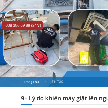
038 380 69 89 (24/7)
Trang Chủ
TIN TỨC
9+ Lý do khiến máy giặt lên 