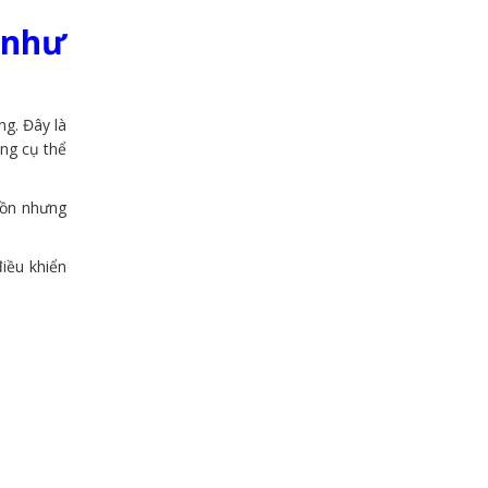
 như
g. Đây là
ạng cụ thể
uồn nhưng
iều khiển