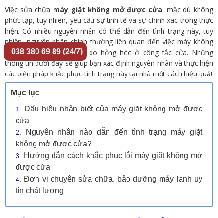
Việc sửa chữa
máy giặt không mở được cửa
, mặc dù không
phức tạp, tuy nhiên, yêu cầu sự tinh tế và sự chính xác trong thực
hiện. Có nhiều nguyên nhân có thể dẫn đến tình trạng này, tuy
nhiên, nguyên nhân chính thường liên quan đến việc máy không
038 380 69 89 (24/7)
nhận lệnh mở cửa hoặc do hỏng hóc ở công tắc cửa. Những
thông tin dưới đây sẽ giúp bạn xác định nguyên nhân và thực hiện
các biện pháp khắc phục tình trạng này tại nhà một cách hiệu quả!
Mục lục
Dấu hiệu nhận biết của máy giặt không mở được
cửa
Nguyên nhân nào dẫn đến tình trạng máy giặt
không mở được cửa?
Hướng dẫn cách khắc phục lỗi máy giặt không mở
được cửa
Đơn vị chuyên sửa chữa, bảo dưỡng máy lạnh uy
tín chất lượng