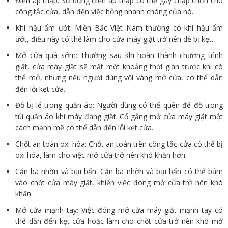
Điện áp thấp: Sử dụng điện áp thấp có thể gây chập chờn cho
công tắc cửa, dẫn đến việc hỏng nhanh chóng của nó.
Khí hậu ẩm ướt: Miền Bắc Việt Nam thường có khí hậu ẩm
ướt, điều này có thể làm cho cửa máy giặt trở nên dễ bị kẹt.
Mở cửa quá sớm: Thường sau khi hoàn thành chương trình
giặt, cửa máy giặt sẽ mất một khoảng thời gian trước khi có
thể mở, nhưng nếu người dùng vội vàng mở cửa, có thể dẫn
đến lỗi kẹt cửa.
Đồ bị lẻ trong quần áo: Người dùng có thể quên để đồ trong
túi quần áo khi máy đang giặt. Cố gắng mở cửa máy giặt một
cách mạnh mẽ có thể dẫn đến lỗi kẹt cửa.
Chốt an toàn oxi hóa: Chốt an toàn trên công tắc cửa có thể bị
oxi hóa, làm cho việc mở cửa trở nên khó khăn hơn.
Cặn bã nhờn và bụi bẩn: Cặn bã nhờn và bụi bẩn có thể bám
vào chốt cửa máy giặt, khiến việc đóng mở cửa trở nên khó
khăn.
Mở cửa mạnh tay: Việc đóng mở cửa máy giặt mạnh tay có
thể dẫn đến kẹt cửa hoặc làm cho chốt cửa trở nên khó mở