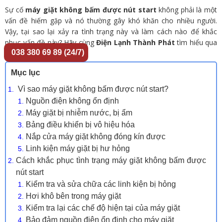
Sự cố
máy giặt không bấm được nút start
không phải là một
vấn đề hiếm gặp và nó thường gây khó khăn cho nhiều người.
Vậy, tại sao lại xảy ra tình trạng này và làm cách nào để khắc
phục vấn đề này? Hãy cùng
Điện Lạnh Thành Phát
tìm hiểu qua
038 380 69 89 (24/7)
bài viết dưới đây!
Mục lục
Vì sao máy giặt không bấm được nút start?
Nguồn điện không ổn định
Máy giặt bị nhiễm nước, bị ẩm
Bảng điều khiển bị vô hiệu hóa
Nắp cửa máy giặt không đóng kín được
Linh kiện máy giặt bị hư hỏng
Cách khắc phục tình trạng máy giặt không bấm được
nút start
Kiểm tra và sửa chữa các linh kiện bị hỏng
Hơi khô bên trong máy giặt
Kiểm tra lại các chế độ hiện tại của máy giặt
Bảo đảm nguồn điện ổn định cho máy giặt