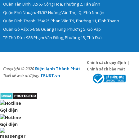
Quận Tân Bình: 32/65 Cộng Hòa, Phường 2, Tân Bình
Quận Phú Nhuận: 43/67 Hoàng Văn Thụ, Q, Phú Nhuận
Quận Bình Thạnh: 354/25 Phan Văn Trị, Phường 11, Bình Thạnh
Quận Gò Vấp: 54/66 Quang Trung, Phường 5, Gò Vấp
TP Thủ Đức: 986 Phạm Văn Đồng, Phường 15, Thủ Đức
Chính sách quy định
|
-
Copyright © 2020
Điện lạnh Thành Phát
Chính sách bảo mật
Thiết kế web di động:
TRUST.vn
Gọi điện
Gọi điện