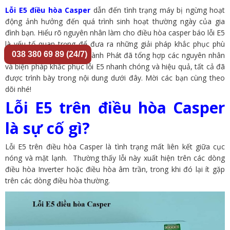
Lỗi E5 điều hòa Casper
dẫn đến tình trạng máy bị ngừng hoạt
động ảnh hưởng đến quá trình sinh hoạt thường ngày của gia
đình bạn. Hiểu rõ nguyên nhân làm cho điều hòa casper báo lỗi E5
là yếu tố quan trọng để đưa ra những giải pháp khắc phục phù
038 380 69 89 (24/7)
hợp. Vì vậy, Điện Lạnh Thành Phát đã tổng hợp các nguyên nhân
và biện pháp khắc phục lỗi E5 nhanh chóng và hiệu quả, tất cả đã
được trình bày trong nội dung dưới đây. Mời các bạn cùng theo
dõi nhé!
Lỗi E5 trên điều hòa Casper
là sự cố gì?
Lỗi E5 trên điều hòa Casper là tình trạng mất liên kết giữa cục
nóng và mặt lạnh. Thường thấy lỗi này xuất hiện trên các dòng
điều hòa Inverter hoặc điều hòa âm trần, trong khi đó lại ít gặp
trên các dòng điều hòa thường.