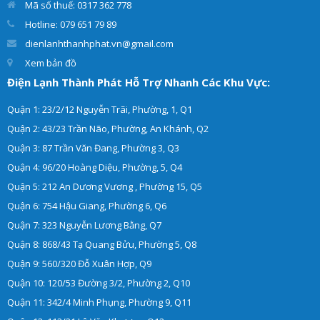
Mã số thuế: 0317 362 778
Hotline: 079 651 79 89
dienlanhthanhphat.vn@gmail.com
Xem bản đồ
Điện Lạnh Thành Phát Hỗ Trợ Nhanh Các Khu Vực:
Quận 1: 23/2/12 Nguyễn Trãi, Phường, 1, Q1
Quận 2: 43/23 Trần Não, Phường, An Khánh, Q2
Quận 3: 87 Trần Văn Đang, Phường 3, Q3
Quận 4: 96/20 Hoàng Diệu, Phường, 5, Q4
Quận 5: 212 An Dương Vương , Phường 15, Q5
Quận 6: 754 Hậu Giang, Phường 6, Q6
Quận 7: 323 Nguyễn Lương Bằng, Q7
Quận 8: 868/43 Tạ Quang Bửu, Phường 5, Q8
Quận 9: 560/320 Đỗ Xuân Hợp, Q9
Quận 10: 120/53 Đường 3/2, Phường 2, Q10
Quận 11: 342/4 Minh Phụng, Phường 9, Q11