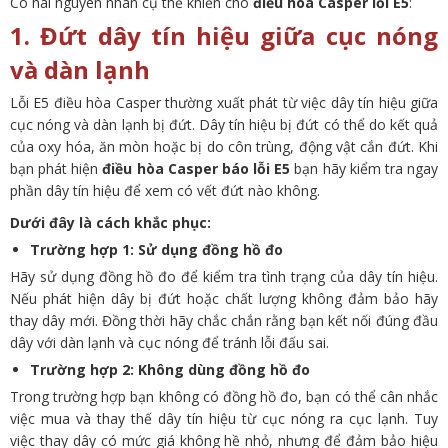
Có hai nguyên nhân cụ thể khiến cho
điều hòa Casper lỗi E5
:
1. Đứt dây tín hiệu giữa cục nóng
và dàn lạnh
Lỗi E5 điều hòa Casper thường xuất phát từ việc dây tín hiệu giữa
cục nóng và dàn lạnh bị đứt. Dây tín hiệu bị đứt có thể do kết quả
của oxy hóa, ăn mòn hoặc bị do côn trùng, động vật cắn đứt. Khi
bạn phát hiện
điều hòa Casper báo lỗi E5
bạn hãy kiểm tra ngay
phần dây tín hiệu để xem có vết đứt nào không.
Dưới đây là cách khắc phục:
Trường hợp 1: Sử dụng đồng hồ đo
Hãy sử dụng đồng hồ đo để kiểm tra tình trạng của dây tín hiệu.
Nếu phát hiện dây bị đứt hoặc chất lượng không đảm bảo hãy
thay dây mới. Đồng thời hãy chắc chắn rằng bạn kết nối đúng đầu
dây với dàn lạnh và cục nóng để tránh lỗi đấu sai.
Trường hợp 2: Không dùng đồng hồ đo
Trong trường hợp bạn không có đồng hồ đo, bạn có thể cân nhắc
việc mua và thay thế dây tín hiệu từ cục nóng ra cục lạnh. Tuy
việc thay dây có mức giá không hề nhỏ, nhưng để đảm bảo hiệu