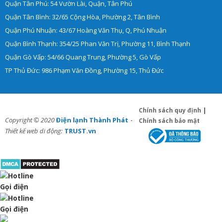
Quận Tân Phú: 54 Vườn Lài, Quận, Tân Phú
Quận Tân Bình: 32/65 Cộng Hòa, Phường 2, Tân Bình
Quận Phú Nhuận: 43/67 Hoàng Văn Thụ, Q, Phú Nhuận
Quận Bình Thạnh: 354/25 Phan Văn Trị, Phường 11, Bình Thạnh
Quận Gò Vấp: 54/66 Quang Trung, Phường 5, Gò Vấp
TP Thủ Đức: 986 Phạm Văn Đồng, Phường 15, Thủ Đức
Chính sách quy định
|
-
Copyright © 2020
Điện lạnh Thành Phát
Chính sách bảo mật
Thiết kế web di động:
TRUST.vn
Gọi điện
Gọi điện