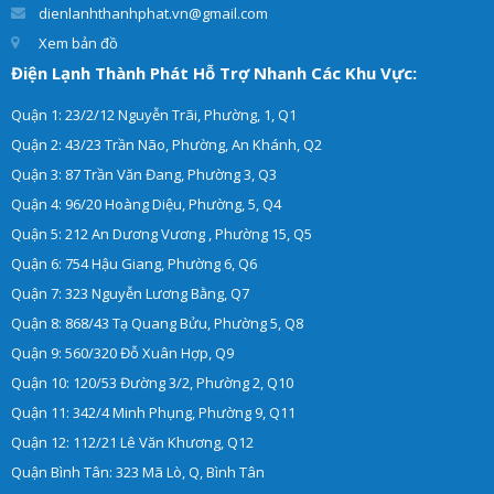
dienlanhthanhphat.vn@gmail.com
Xem bản đồ
Điện Lạnh Thành Phát Hỗ Trợ Nhanh Các Khu Vực:
Quận 1: 23/2/12 Nguyễn Trãi, Phường, 1, Q1
Quận 2: 43/23 Trần Não, Phường, An Khánh, Q2
Quận 3: 87 Trần Văn Đang, Phường 3, Q3
Quận 4: 96/20 Hoàng Diệu, Phường, 5, Q4
Quận 5: 212 An Dương Vương , Phường 15, Q5
Quận 6: 754 Hậu Giang, Phường 6, Q6
Quận 7: 323 Nguyễn Lương Bằng, Q7
Quận 8: 868/43 Tạ Quang Bửu, Phường 5, Q8
Quận 9: 560/320 Đỗ Xuân Hợp, Q9
Quận 10: 120/53 Đường 3/2, Phường 2, Q10
Quận 11: 342/4 Minh Phụng, Phường 9, Q11
Quận 12: 112/21 Lê Văn Khương, Q12
Quận Bình Tân: 323 Mã Lò, Q, Bình Tân