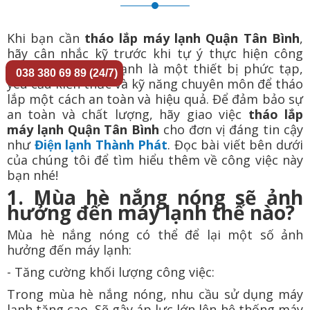
Khi bạn cần
tháo lắp máy lạnh Quận Tân Bình
,
hãy cân nhắc kỹ trước khi tự ý thực hiện công
việc này. Bởi máy lạnh là một thiết bị phức tạp,
038 380 69 89 (24/7)
yêu cầu kiến thức và kỹ năng chuyên môn để tháo
lắp một cách an toàn và hiệu quả. Để đảm bảo sự
an toàn và chất lượng, hãy giao việc
tháo lắp
máy lạnh Quận Tân Bình
cho đơn vị đáng tin cậy
như
Điện lạnh Thành Phát
. Đọc bài viết bên dưới
của chúng tôi để tìm hiểu thêm về công việc này
bạn nhé!
1. Mùa hè nắng nóng sẽ ảnh
hưởng đến máy lạnh thế nào?
Mùa hè nắng nóng có thể để lại một số ảnh
hưởng đến máy lạnh:
- Tăng cường khối lượng công việc:
Trong mùa hè nắng nóng, nhu cầu sử dụng máy
lạnh tăng cao. Sẽ gây áp lực lớn lên hệ thống máy