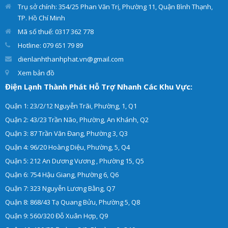
trực tiếp, máy nước nóng
hiệu quả và an toàn.
Trụ sở chính: 354/25 Phan Văn Trị, Phường 11, Quận Bình Thạnh,
gián tiếp tại nhà.
TP. Hồ Chí Minh
Mã số thuế: 0317 362 778
Hotline: 079 651 79 89
dienlanhthanhphat.vn@gmail.com
Xem bản đồ
Điện Lạnh Thành Phát Hỗ Trợ Nhanh Các Khu Vực:
Quận 1: 23/2/12 Nguyễn Trãi, Phường, 1, Q1
Quận 2: 43/23 Trần Não, Phường, An Khánh, Q2
Quận 3: 87 Trần Văn Đang, Phường 3, Q3
Quận 4: 96/20 Hoàng Diệu, Phường, 5, Q4
Quận 5: 212 An Dương Vương , Phường 15, Q5
Quận 6: 754 Hậu Giang, Phường 6, Q6
Quận 7: 323 Nguyễn Lương Bằng, Q7
Quận 8: 868/43 Tạ Quang Bửu, Phường 5, Q8
Quận 9: 560/320 Đỗ Xuân Hợp, Q9