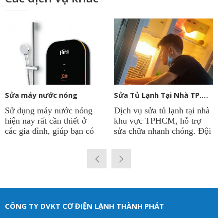
Sửa máy nước nóng
Sửa Tủ Lạnh Tại Nhà TP.HCM
Sử dụng máy nước nóng
Dịch vụ sửa tủ lạnh tại nhà
hiện nay rất cần thiết ở
khu vực TPHCM, hỗ trợ
các gia đình, giúp bạn có
sửa chữa nhanh chóng. Đội
được nguồn nước nóng
ngũ kỹ thuật viên sửa tủ
quanh năm để phục vụ cho
lạnh tại công ty
Điện Lạnh
sinh hoạt. Vì thế việc máy
Thành Phát
có thâm niên
nước nóng chạy ổn định là
lâu năm trong nghề. Chẩn
rất quan trọng. Điện lạnh
đoán chính xác hư hỏng và
Thành Phát cung cấp dịch
đưa ra giải pháp tối ưu
vụ sửa máy nước nóng các
nhất. Giúp cho tủ lạnh
CÔNG TY DVKT CƠ ĐIỆN LẠNH THÀNH PHÁT
loại như: máy nước nóng
của khách hàng hoạt động