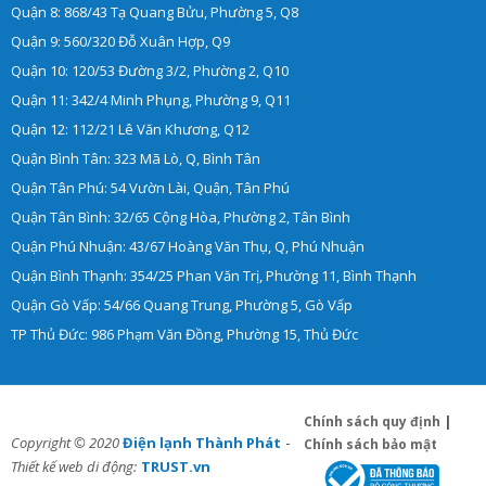
Quận 8: 868/43 Tạ Quang Bửu, Phường 5, Q8
Quận 9: 560/320 Đỗ Xuân Hợp, Q9
Quận 10: 120/53 Đường 3/2, Phường 2, Q10
Quận 11: 342/4 Minh Phụng, Phường 9, Q11
Quận 12: 112/21 Lê Văn Khương, Q12
Quận Bình Tân: 323 Mã Lò, Q, Bình Tân
Quận Tân Phú: 54 Vườn Lài, Quận, Tân Phú
Quận Tân Bình: 32/65 Cộng Hòa, Phường 2, Tân Bình
Quận Phú Nhuận: 43/67 Hoàng Văn Thụ, Q, Phú Nhuận
Quận Bình Thạnh: 354/25 Phan Văn Trị, Phường 11, Bình Thạnh
Quận Gò Vấp: 54/66 Quang Trung, Phường 5, Gò Vấp
TP Thủ Đức: 986 Phạm Văn Đồng, Phường 15, Thủ Đức
Chính sách quy định
|
-
Copyright © 2020
Điện lạnh Thành Phát
Chính sách bảo mật
Thiết kế web di động:
TRUST.vn