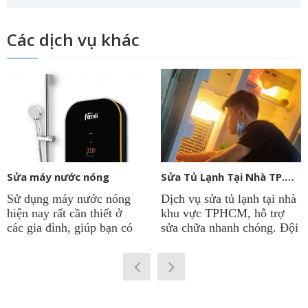
Các dịch vụ khác
Sửa máy nước nóng
Sửa Tủ Lạnh Tại Nhà TP.HCM
Sử dụng máy nước nóng
Dịch vụ sửa tủ lạnh tại nhà
hiện nay rất cần thiết ở
khu vực TPHCM, hỗ trợ
các gia đình, giúp bạn có
sửa chữa nhanh chóng. Đội
được nguồn nước nóng
ngũ kỹ thuật viên sửa tủ
quanh năm để phục vụ cho
lạnh tại công ty
Điện Lạnh
sinh hoạt. Vì thế việc máy
Thành Phát
có thâm niên
nước nóng chạy ổn định là
lâu năm trong nghề. Chẩn
rất quan trọng. Điện lạnh
đoán chính xác hư hỏng và