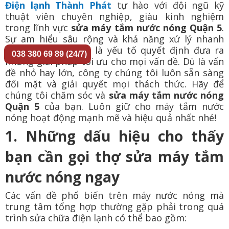
Điện lạnh Thành Phát
tự hào với đội ngũ kỹ
thuật viên chuyên nghiệp, giàu kinh nghiệm
trong lĩnh vực
sửa máy tắm nước nóng Quận 5
.
Sự am hiểu sâu rộng và khả năng xử lý nhanh
chóng của đội ngũ là yếu tố quyết định đưa ra
038 380 69 89 (24/7)
những giải pháp tối ưu cho mọi vấn đề. Dù là vấn
đề nhỏ hay lớn, công ty chúng tôi luôn sẵn sàng
đối mặt và giải quyết mọi thách thức. Hãy để
chúng tôi chăm sóc và
sửa máy tắm nước nóng
Quận 5
của bạn. Luôn giữ cho máy tắm nước
nóng hoạt động mạnh mẽ và hiệu quả nhất nhé!
1. Những dấu hiệu cho thấy
bạn cần gọi thợ sửa máy tắm
nước nóng ngay
Các vấn đề phổ biến trên máy nước nóng mà
trung tâm tổng hợp thường gặp phải trong quá
trình sửa chữa điện lạnh có thể bao gồm: