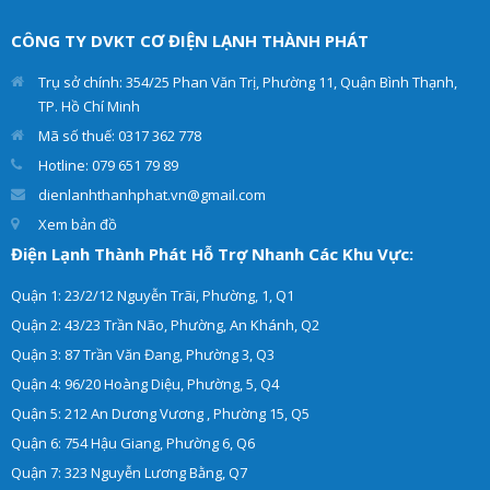
Thành Phát cung cấp dịch
đưa ra giải pháp tối ưu
vụ sửa máy nước nóng các
nhất. Giúp cho tủ lạnh
CÔNG TY DVKT CƠ ĐIỆN LẠNH THÀNH PHÁT
loại như: máy nước nóng
của khách hàng hoạt động
trực tiếp, máy nước nóng
hiệu quả và an toàn.
Trụ sở chính: 354/25 Phan Văn Trị, Phường 11, Quận Bình Thạnh,
gián tiếp tại nhà.
TP. Hồ Chí Minh
Mã số thuế: 0317 362 778
Hotline: 079 651 79 89
dienlanhthanhphat.vn@gmail.com
Xem bản đồ
Điện Lạnh Thành Phát Hỗ Trợ Nhanh Các Khu Vực:
Quận 1: 23/2/12 Nguyễn Trãi, Phường, 1, Q1
Quận 2: 43/23 Trần Não, Phường, An Khánh, Q2
Quận 3: 87 Trần Văn Đang, Phường 3, Q3
Quận 4: 96/20 Hoàng Diệu, Phường, 5, Q4
Quận 5: 212 An Dương Vương , Phường 15, Q5
Quận 6: 754 Hậu Giang, Phường 6, Q6
Quận 7: 323 Nguyễn Lương Bằng, Q7