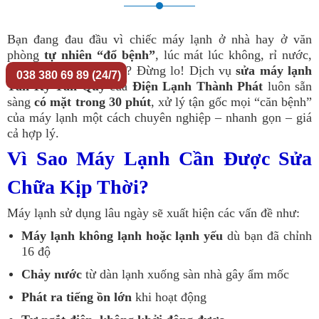
Bạn đang đau đầu vì chiếc máy lạnh ở nhà hay ở văn
phòng
tự nhiên “đổ bệnh”
, lúc mát lúc không, rỉ nước,
kêu to như… máy cày? Đừng lo! Dịch vụ
sửa máy lạnh
038 380 69 89 (24/7)
Tân Kỳ Tân Quý
của
Điện Lạnh Thành Phát
luôn sẵn
sàng
có mặt trong 30 phút
, xử lý tận gốc mọi “căn bệnh”
của máy lạnh một cách chuyên nghiệp – nhanh gọn – giá
cả hợp lý.
Vì Sao Máy Lạnh Cần Được Sửa
Chữa Kịp Thời?
Máy lạnh sử dụng lâu ngày sẽ xuất hiện các vấn đề như:
Máy lạnh không lạnh hoặc lạnh yếu
dù bạn đã chỉnh
16 độ
Chảy nước
từ dàn lạnh xuống sàn nhà gây ẩm mốc
Phát ra tiếng ồn
lớn
khi hoạt động