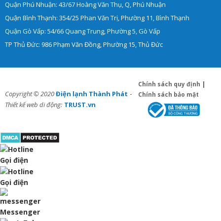
Quận Phú Nhuận: 43/67 Hoàng Văn Thụ, Q, Phú Nhuận
Quận Bình Thạnh: 354/25 Phan Văn Trị, Phường 11, Bình Thạnh
Quận Gò Vấp: 54/66 Quang Trung, Phường 5, Gò Vấp
TP Thủ Đức: 986 Phạm Văn Đồng, Phường 15, Thủ Đức
Chính sách quy định
|
-
Copyright © 2020
Điện lạnh Thành Phát
Chính sách bảo mật
Thiết kế web di động:
TRUST.vn
Gọi điện
Gọi điện
Messenger