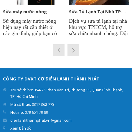
Sửa máy nước nóng
Sửa Tủ Lạnh Tại Nhà TP.HCM
Sử dụng máy nước nóng
Dịch vụ sửa tủ lạnh tại nhà
hiện nay rất cần thiết ở
khu vực TPHCM, hỗ trợ
các gia đình, giúp bạn có
sửa chữa nhanh chóng. Đội
được nguồn nước nóng
ngũ kỹ thuật viên sửa tủ
quanh năm để phục vụ cho
lạnh tại công ty
Điện Lạnh
sinh hoạt. Vì thế việc máy
Thành Phát
có thâm niên
nước nóng chạy ổn định là
lâu năm trong nghề. Chẩn
rất quan trọng. Điện lạnh
đoán chính xác hư hỏng và
Thành Phát cung cấp dịch
đưa ra giải pháp tối ưu
vụ sửa máy nước nóng các
nhất. Giúp cho tủ lạnh
CÔNG TY DVKT CƠ ĐIỆN LẠNH THÀNH PHÁT
loại như: máy nước nóng
của khách hàng hoạt động
trực tiếp, máy nước nóng
hiệu quả và an toàn.
Trụ sở chính: 354/25 Phan Văn Trị, Phường 11, Quận Bình Thạnh,
gián tiếp tại nhà.
TP. Hồ Chí Minh
Mã số thuế: 0317 362 778
Hotline: 079 651 79 89
dienlanhthanhphat.vn@gmail.com
Xem bản đồ