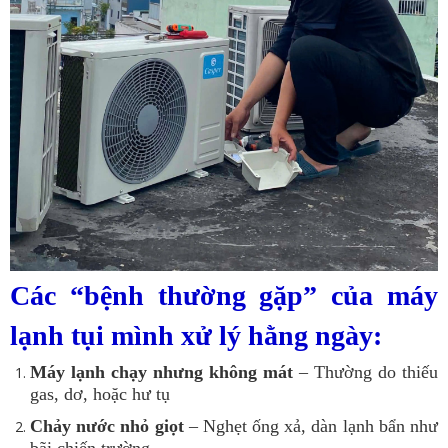
Các “bệnh thường gặp” của máy
lạnh tụi mình xử lý hằng ngày:
Máy lạnh chạy nhưng không mát
– Thường do thiếu
gas, dơ, hoặc hư tụ
Chảy nước nhỏ giọt
– Nghẹt ống xả, dàn lạnh bẩn như
bãi chiến trường