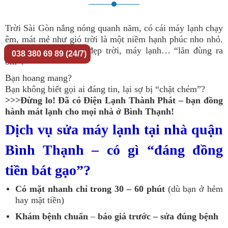
Trời Sài Gòn nắng nóng quanh năm, có cái máy lạnh chạy
êm, mát mẻ như gió trời là một niềm hạnh phúc nho nhỏ.
Nhưng rồi một ngày đẹp trời, máy lạnh… “lăn đùng ra
038 380 69 89 (24/7)
ốm”!
Bạn hoang mang?
Bạn không biết gọi ai đáng tin, lại sợ bị “chặt chém”?
>>>Đừng lo! Đã có Điện Lạnh Thành Phát – bạn đồng
hành mát lạnh cho mọi nhà ở Bình Thạnh!
Dịch vụ sửa máy lạnh tại nhà quận
Bình Thạnh – có gì “đáng đồng
tiền bát gạo”?
Có mặt nhanh chỉ trong 30 – 60 phút
(dù bạn ở hẻm
hay mặt tiền)
Khám bệnh chuẩn
–
báo giá trước – sửa đúng bệnh