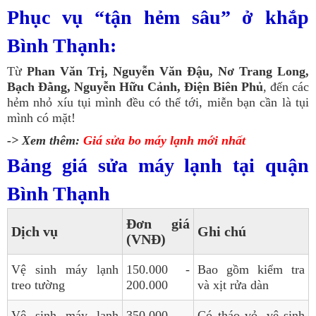
Phục vụ “tận hẻm sâu” ở khắp
Bình Thạnh:
Từ
Phan Văn Trị, Nguyễn Văn Đậu, Nơ Trang Long,
Bạch Đằng, Nguyễn Hữu Cảnh, Điện Biên Phủ
, đến các
hẻm nhỏ xíu tụi mình đều có thể tới, miễn bạn cần là tụi
mình có mặt!
-> Xem thêm:
Giá sửa bo máy lạnh mới nhất
Bảng giá sửa máy lạnh tại quận
Bình Thạnh
Đơn giá
Dịch vụ
Ghi chú
(VNĐ)
Vệ sinh máy lạnh
150.000 -
Bao gồm kiểm tra
treo tường
200.000
và xịt rửa dàn
Vệ sinh máy lạnh
350.000 -
Có tháo vỏ, vệ sinh