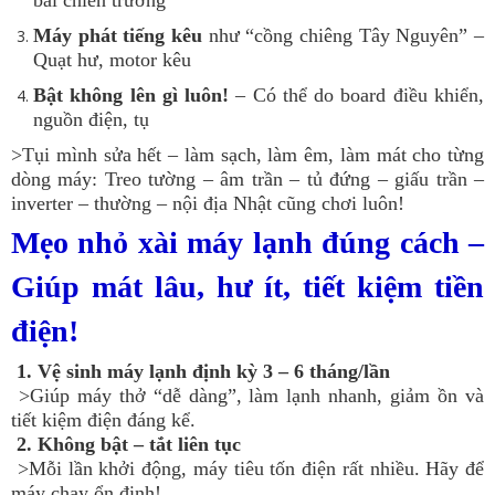
Máy phát tiếng kêu
như “cồng chiêng Tây Nguyên” –
Quạt hư, motor kêu
Bật không lên gì luôn!
– Có thể do board điều khiển,
nguồn điện, tụ
>Tụi mình sửa hết – làm sạch, làm êm, làm mát cho từng
dòng máy: Treo tường – âm trần – tủ đứng – giấu trần –
inverter – thường – nội địa Nhật cũng chơi luôn!
Mẹo nhỏ xài máy lạnh đúng cách –
Giúp mát lâu, hư ít, tiết kiệm tiền
điện!
1. Vệ sinh máy lạnh định kỳ 3 – 6 tháng/lần
>Giúp máy thở “dễ dàng”, làm lạnh nhanh, giảm ồn và
tiết kiệm điện đáng kể.
2. Không bật – tắt liên tục
>Mỗi lần khởi động, máy tiêu tốn điện rất nhiều. Hãy để
máy chạy ổn định!