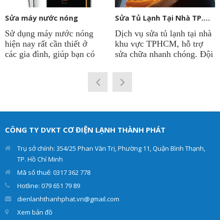
Sửa máy nước nóng
Sửa Tủ Lạnh Tại Nhà TP.HCM
Sử dụng máy nước nóng
Dịch vụ sửa tủ lạnh tại nhà
hiện nay rất cần thiết ở
khu vực TPHCM, hỗ trợ
các gia đình, giúp bạn có
sửa chữa nhanh chóng. Đội
được nguồn nước nóng
ngũ kỹ thuật viên sửa tủ
quanh năm để phục vụ cho
lạnh tại công ty
Điện Lạnh
sinh hoạt. Vì thế việc máy
Thành Phát
có thâm niên
nước nóng chạy ổn định là
lâu năm trong nghề. Chẩn
rất quan trọng. Điện lạnh
đoán chính xác hư hỏng và
Thành Phát cung cấp dịch
đưa ra giải pháp tối ưu
vụ sửa máy nước nóng các
nhất. Giúp cho tủ lạnh
CÔNG TY DVKT CƠ ĐIỆN LẠNH THÀNH PHÁT
loại như: máy nước nóng
của khách hàng hoạt động
trực tiếp, máy nước nóng
hiệu quả và an toàn.
Trụ sở chính: 354/25 Phan Văn Trị, Phường 11, Quận Bình Thạnh,
gián tiếp tại nhà.
TP. Hồ Chí Minh
Mã số thuế: 0317 362 778
Hotline: 079 651 79 89
dienlanhthanhphat.vn@gmail.com
Xem bản đồ