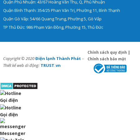
Quận Phú Nhuận: 43/67 Hoàng Văn Thụ, Q, Phú Nhuận
Quận Bình Thạnh: 354/25 Phan Văn Trị, Phường 11, Bình Thạnh
Quận Gò Vấp: 54/66 Quang Trung, Phường 5, Gò Vấp
TP Thủ Đức: 986 Phạm Văn Đồng, Phường 15, Thủ Đức
Chính sách quy định
|
-
Copyright © 2020
Điện lạnh Thành Phát
Chính sách bảo mật
Thiết kế web di động:
TRUST.vn
Gọi điện
Gọi điện
Messenger