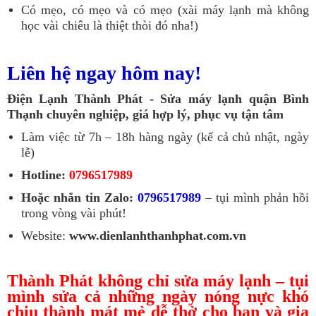
Có mẹo, có mẹo và có mẹo (xài máy lạnh mà không
học vài chiêu là thiệt thòi đó nha!)
Liên hệ ngay hôm nay!
Điện Lạnh Thành Phát - Sửa máy lạnh quận Bình
Thạnh chuyên nghiệp, giá hợp lý, phục vụ tận tâm
Làm việc từ 7h – 18h hàng ngày (kể cả chủ nhật, ngày
lễ)
Hotline:
0796517989
Hoặc nhắn tin Zalo:
0796517989
– tụi mình phản hồi
trong vòng vài phút!
Website:
www.dienlanhthanhphat.com.vn
Thành Phát
không chỉ sửa máy lạnh – tụi
mình sửa cả những ngày nóng nực khó
chịu thành mát mẻ dễ thở cho bạn và gia