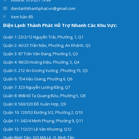
Hotline: 079 651 79 89
dienlanhthanhphat.vn@gmail.com
Xem bản đồ
Điện Lạnh Thành Phát Hỗ Trợ Nhanh Các Khu Vực:
Quận 1: 23/2/12 Nguyễn Trãi, Phường, 1, Q1
Quận 2: 43/23 Trần Não, Phường, An Khánh, Q2
Quận 3: 87 Trần Văn Đang, Phường 3, Q3
Quận 4: 96/20 Hoàng Diệu, Phường, 5, Q4
Quận 5: 212 An Dương Vương , Phường 15, Q5
Quận 6: 754 Hậu Giang, Phường 6, Q6
Quận 7: 323 Nguyễn Lương Bằng, Q7
Quận 8: 868/43 Tạ Quang Bửu, Phường 5, Q8
Quận 9: 560/320 Đỗ Xuân Hợp, Q9
Quận 10: 120/53 Đường 3/2, Phường 2, Q10
Quận 11: 342/4 Minh Phụng, Phường 9, Q11
Quận 12: 112/21 Lê Văn Khương, Q12
Quận Bình Tân: 323 Mã Lò, Q, Bình Tân