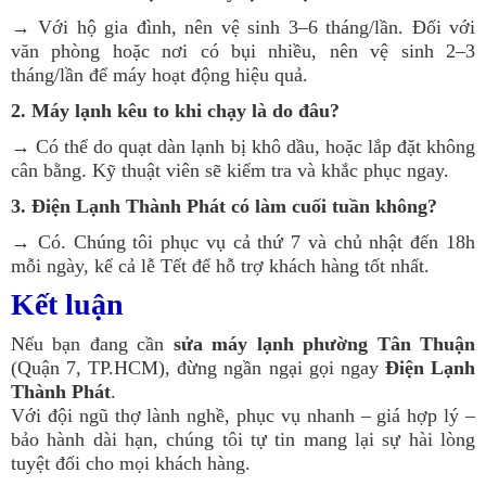
→ Với hộ gia đình, nên vệ sinh 3–6 tháng/lần. Đối với
văn phòng hoặc nơi có bụi nhiều, nên vệ sinh 2–3
tháng/lần để máy hoạt động hiệu quả.
2. Máy lạnh kêu to khi chạy là do đâu?
→ Có thể do quạt dàn lạnh bị khô dầu, hoặc lắp đặt không
cân bằng. Kỹ thuật viên sẽ kiểm tra và khắc phục ngay.
3. Điện Lạnh Thành Phát có làm cuối tuần không?
→ Có. Chúng tôi phục vụ cả thứ 7 và chủ nhật đến 18h
mỗi ngày, kể cả lễ Tết để hỗ trợ khách hàng tốt nhất.
Kết luận
Nếu bạn đang cần
sửa máy lạnh phường Tân Thuận
(Quận 7, TP.HCM), đừng ngần ngại gọi ngay
Điện Lạnh
Thành Phát
.
Với đội ngũ thợ lành nghề, phục vụ nhanh – giá hợp lý –
bảo hành dài hạn, chúng tôi tự tin mang lại sự hài lòng
tuyệt đối cho mọi khách hàng.