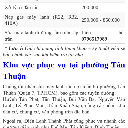
Xử lý xì đầu tán
200.000
Nạp gas máy lạnh (R22, R32,
250.000 - 850.000
410A)
Sửa máy lạnh tủ đứng, âm trần, áp
Liên hệ
trần
0796517989
* Lưu ý:
Giá chỉ mang tính tham khảo – kỹ thuật viên sẽ
báo chính xác sau khi kiểm tra tại nhà.
Khu vực phục vụ tại phường Tân
Thuận
Chúng tôi nhận sửa máy lạnh tận nơi toàn bộ phường Tân
Thuận (Quận 7, TP.HCM), bao gồm các tuyến đường:
Huỳnh Tấn Phát, Tân Thuận, Bùi Văn Ba, Nguyễn Văn
Linh, Lý Phục Man, Trần Xuân Soạn, cùng các hẻm, khu
dân cư, chung cư, văn phòng trên địa bàn.
Ngoài ra, Điện Lạnh Thành Phát cũng phục vụ nhanh các
phường giáp ranh như Phú Mỹ, Tân Kiểng, Bình Thuận…