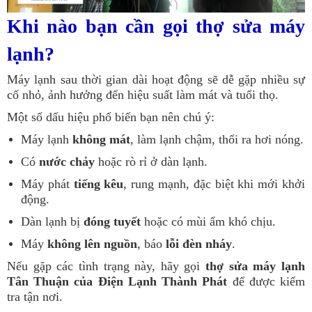
Khi nào bạn cần gọi thợ sửa máy
lạnh?
Máy lạnh sau thời gian dài hoạt động sẽ dễ gặp nhiều sự
cố nhỏ, ảnh hưởng đến hiệu suất làm mát và tuổi thọ.
Một số dấu hiệu phổ biến bạn nên chú ý:
Máy lạnh
không mát
, làm lạnh chậm, thổi ra hơi nóng.
Có
nước chảy
hoặc rò rỉ ở dàn lạnh.
Máy phát
tiếng kêu
, rung mạnh, đặc biệt khi mới khởi
động.
Dàn lạnh bị
đóng tuyết
hoặc có mùi ẩm khó chịu.
Máy
không lên nguồn
, báo
lỗi đèn nháy
.
Nếu gặp các tình trạng này, hãy gọi
thợ sửa máy lạnh
Tân Thuận của Điện Lạnh Thành Phát
để được kiểm
tra tận nơi.