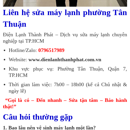
Liên hệ sửa máy lạnh phường Tân
Thuận
Điện Lạnh Thành Phát – Dịch vụ sửa máy lạnh chuyên
nghiệp tại TP.HCM
Hotline/Zalo:
0796517989
Website:
www.dienlanhthanhphat.com.vn
Khu vực phục vụ: Phường Tân Thuận, Quận 7,
TP.HCM
Thời gian làm việc: 7h00 – 18h00 (kể cả Chủ nhật &
ngày lễ)
“Gọi là có – Đến nhanh – Sửa tận tâm – Bảo hành
thật!”
Câu hỏi thường gặp
1. Bao lâu nên vệ sinh máy lạnh một lần?