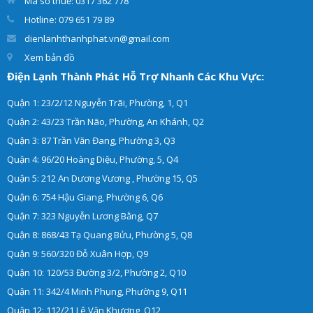
Mã số thuế: 0317 362 778
Hotline: 079 651 79 89
dienlanhthanhphat.vn@gmail.com
Xem bản đồ
Điện Lạnh Thành Phát Hỗ Trợ Nhanh Các Khu Vực:
Quận 1: 23/2/12 Nguyễn Trãi, Phường, 1, Q1
Quận 2: 43/23 Trần Não, Phường, An Khánh, Q2
Quận 3: 87 Trần Văn Đang, Phường 3, Q3
Quận 4: 96/20 Hoàng Diệu, Phường, 5, Q4
Quận 5: 212 An Dương Vương , Phường 15, Q5
Quận 6: 754 Hậu Giang, Phường 6, Q6
Quận 7: 323 Nguyễn Lương Bằng, Q7
Quận 8: 868/43 Tạ Quang Bửu, Phường 5, Q8
Quận 9: 560/320 Đỗ Xuân Hợp, Q9
Quận 10: 120/53 Đường 3/2, Phường 2, Q10
Quận 11: 342/4 Minh Phụng, Phường 9, Q11
Quận 12: 112/21 Lê Văn Khương, Q12