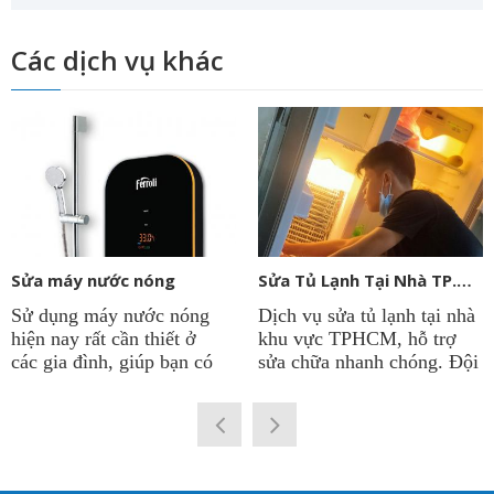
Các dịch vụ khác
Sửa máy nước nóng
Sửa Tủ Lạnh Tại Nhà TP.HCM
Sử dụng máy nước nóng
Dịch vụ sửa tủ lạnh tại nhà
hiện nay rất cần thiết ở
khu vực TPHCM, hỗ trợ
các gia đình, giúp bạn có
sửa chữa nhanh chóng. Đội
được nguồn nước nóng
ngũ kỹ thuật viên sửa tủ
quanh năm để phục vụ cho
lạnh tại công ty
Điện Lạnh
sinh hoạt. Vì thế việc máy
Thành Phát
có thâm niên
nước nóng chạy ổn định là
lâu năm trong nghề. Chẩn
rất quan trọng. Điện lạnh
đoán chính xác hư hỏng và