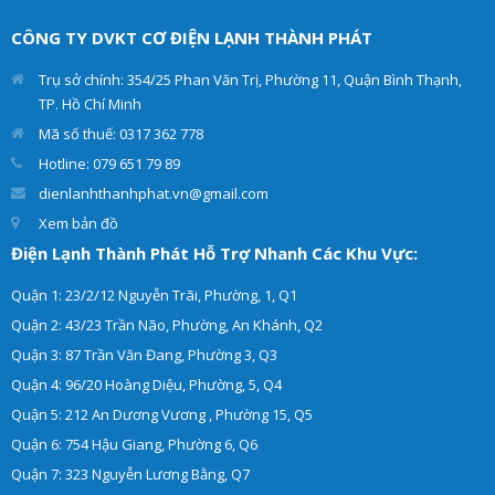
Thành Phát cung cấp dịch
đưa ra giải pháp tối ưu
vụ sửa máy nước nóng các
nhất. Giúp cho tủ lạnh
CÔNG TY DVKT CƠ ĐIỆN LẠNH THÀNH PHÁT
loại như: máy nước nóng
của khách hàng hoạt động
trực tiếp, máy nước nóng
hiệu quả và an toàn.
Trụ sở chính: 354/25 Phan Văn Trị, Phường 11, Quận Bình Thạnh,
gián tiếp tại nhà.
TP. Hồ Chí Minh
Mã số thuế: 0317 362 778
Hotline: 079 651 79 89
dienlanhthanhphat.vn@gmail.com
Xem bản đồ
Điện Lạnh Thành Phát Hỗ Trợ Nhanh Các Khu Vực:
Quận 1: 23/2/12 Nguyễn Trãi, Phường, 1, Q1
Quận 2: 43/23 Trần Não, Phường, An Khánh, Q2
Quận 3: 87 Trần Văn Đang, Phường 3, Q3
Quận 4: 96/20 Hoàng Diệu, Phường, 5, Q4
Quận 5: 212 An Dương Vương , Phường 15, Q5
Quận 6: 754 Hậu Giang, Phường 6, Q6
Quận 7: 323 Nguyễn Lương Bằng, Q7