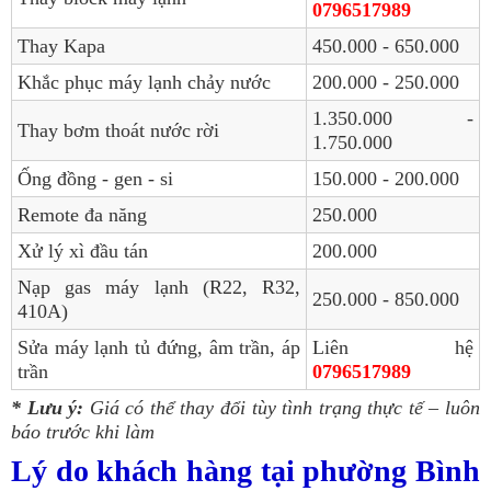
0796517989
Thay Kapa
450.000 - 650.000
Khắc phục máy lạnh chảy nước
200.000 - 250.000
1.350.000 -
Thay bơm thoát nước rời
1.750.000
Ống đồng - gen - si
150.000 - 200.000
Remote đa năng
250.000
Xử lý xì đầu tán
200.000
Nạp gas máy lạnh (R22, R32,
250.000 - 850.000
410A)
Sửa máy lạnh tủ đứng, âm trần, áp
Liên hệ
trần
0796517989
* Lưu ý:
Giá có thể thay đổi tùy tình trạng thực tế – luôn
báo trước khi làm
Lý do khách hàng tại phường Bình