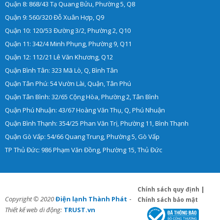
Quận 8: 868/43 Tạ Quang Bửu, Phường 5, Q8
Quận 9: 560/320 Đỗ Xuân Hợp, Q9
Quận 10: 120/53 Đường 3/2, Phường 2, Q10
Quận 11: 342/4 Minh Phụng, Phường 9, Q11
Quận 12: 112/21 Lê Văn Khương, Q12
Quận Bình Tân: 323 Mã Lò, Q, Bình Tân
Quận Tân Phú: 54 Vườn Lài, Quận, Tân Phú
Quận Tân Bình: 32/65 Cộng Hòa, Phường 2, Tân Bình
Quận Phú Nhuận: 43/67 Hoàng Văn Thụ, Q, Phú Nhuận
Quận Bình Thạnh: 354/25 Phan Văn Trị, Phường 11, Bình Thạnh
Quận Gò Vấp: 54/66 Quang Trung, Phường 5, Gò Vấp
TP Thủ Đức: 986 Phạm Văn Đồng, Phường 15, Thủ Đức
Chính sách quy định
|
-
Copyright © 2020
Điện lạnh Thành Phát
Chính sách bảo mật
Thiết kế web di động:
TRUST.vn