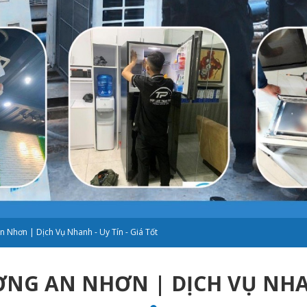
 Nhơn | Dịch Vụ Nhanh - Uy Tín - Giá Tốt
G AN NHƠN | DỊCH VỤ NHANH