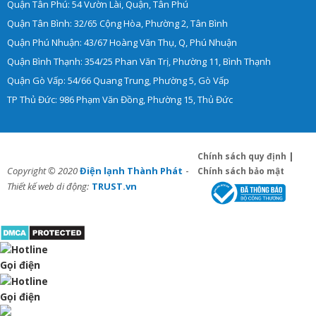
Quận Tân Phú: 54 Vườn Lài, Quận, Tân Phú
Quận Tân Bình: 32/65 Cộng Hòa, Phường 2, Tân Bình
Quận Phú Nhuận: 43/67 Hoàng Văn Thụ, Q, Phú Nhuận
Quận Bình Thạnh: 354/25 Phan Văn Trị, Phường 11, Bình Thạnh
Quận Gò Vấp: 54/66 Quang Trung, Phường 5, Gò Vấp
TP Thủ Đức: 986 Phạm Văn Đồng, Phường 15, Thủ Đức
Chính sách quy định
|
-
Copyright © 2020
Điện lạnh Thành Phát
Chính sách bảo mật
Thiết kế web di động:
TRUST.vn
Gọi điện
Gọi điện