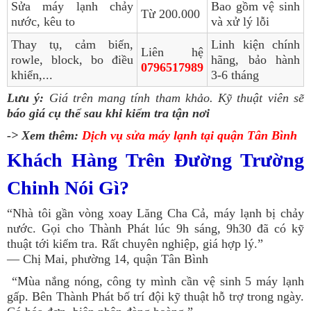
Sửa máy lạnh chảy
Bao gồm vệ sinh
Từ 200.000
nước, kêu to
và xử lý lỗi
Thay tụ, cảm biến,
Linh kiện chính
Liên hệ
rowle, block, bo điều
hãng, bảo hành
0796517989
khiển,...
3-6 tháng
Lưu ý:
Giá trên mang tính tham khảo. Kỹ thuật viên sẽ
báo giá cụ thể sau khi kiểm tra tận nơi
-> Xem thêm:
Dịch vụ sửa máy lạnh tại quận Tân Bình
Khách Hàng Trên Đường Trường
Chinh Nói Gì?
“Nhà tôi gần vòng xoay Lăng Cha Cả, máy lạnh bị chảy
nước. Gọi cho Thành Phát lúc 9h sáng, 9h30 đã có kỹ
thuật tới kiểm tra. Rất chuyên nghiệp, giá hợp lý.”
— Chị Mai, phường 14, quận Tân Bình
“Mùa nắng nóng, công ty mình cần vệ sinh 5 máy lạnh
gấp. Bên Thành Phát bố trí đội kỹ thuật hỗ trợ trong ngày.