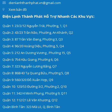
dienlanhthanhphat.vn@gmail.com
Xem bản đồ
Điện Lạnh Thành Phát Hỗ Trợ Nhanh Các Khu Vực:
Quận 1: 23/2/12 Nguyễn Trãi, Phường, 1, Q1
Quận 2: 43/23 Trần Não, Phường, An Khánh, Q2
Quận 3: 87 Trần Văn Đang, Phường 3, Q3
Quận 4: 96/20 Hoàng Diệu, Phường, 5, Q4
Quận 5: 212 An Dương Vương , Phường 15, Q5
Quận 6: 754 Hậu Giang, Phường 6, Q6
Quận 7: 323 Nguyễn Lương Bằng, Q7
Quận 8: 868/43 Tạ Quang Bửu, Phường 5, Q8
Quận 9: 560/320 Đỗ Xuân Hợp, Q9
Quận 10: 120/53 Đường 3/2, Phường 2, Q10
Quận 11: 342/4 Minh Phụng, Phường 9, Q11
Quận 12: 112/21 Lê Văn Khương, Q12
Quận Bình Tân: 323 Mã Lò, Q, Bình Tân