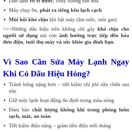
Dàn lạnh
rò rỉ nước
, chảy xuống sàn nhà
Máy chạy ồn,
phát ra tiếng kêu lạch cạch
Mùi hôi khó chịu
khi bật máy (ẩm mốc, mùi gas)
>>>Những dấu hiệu trên không chỉ gây
khó chịu cho
người sử dụng
mà còn
ảnh hưởng trực tiếp đến hóa
đơn điện
,
tuổi thọ máy và sức khỏe gia đình bạn.
Vì Sao Cần Sửa Máy Lạnh Ngay
Khi Có Dấu Hiệu Hỏng?
Tránh hỏng nặng hơn – tiết kiệm chi phí sửa chữa sau
này
Giữ máy lạnh hoạt động ổn định trong mùa nóng
Đảm bảo
chất lượng không khí trong phòng luôn
sạch, mát, an toàn
Tiết kiệm điện năng – giảm tiền điện mỗi tháng