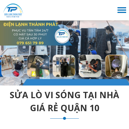
SỬA LÒ VI SÓNG TẠI NHÀ
GIÁ RẺ QUẬN 10