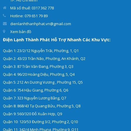
Mã số thuế: 0317 362 778
Hotline: 079 651 79 89
dienlanhthanhphat.vn@gmail.com
Xem bản đồ
Điện Lạnh Thành Phát Hỗ Trợ Nhanh Các Khu Vực:
Quận 1: 23/2/12 Nguyễn Trãi, Phường, 1, Q1
Quận 2: 43/23 Trần Não, Phường, An Khánh, Q2
Quận 3: 87 Trần Văn Đang, Phường 3, Q3
Quận 4: 96/20 Hoàng Diệu, Phường, 5, Q4
Quận 5: 212 An Dương Vương , Phường 15, Q5
Quận 6: 754 Hậu Giang, Phường 6, Q6
Quận 7: 323 Nguyễn Lương Bằng, Q7
Quận 8: 868/43 Tạ Quang Bửu, Phường 5, Q8
Quận 9: 560/320 Đỗ Xuân Hợp, Q9
Quận 10: 120/53 Đường 3/2, Phường 2, Q10
Quận 11: 342/4 Minh Phụng, Phường 9, Q11