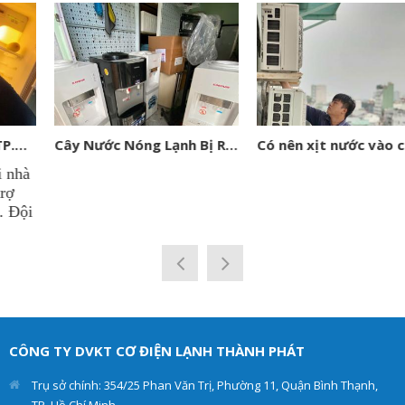
Cây Nước Nóng Lạnh Bị Rỉ Nước: Nguyên Nhân, Cách Khắc Phục Và Khi Nào Cần Gọi Thợ
Có nên xịt nước vào cục nóng điều hòa? Chuyên gia Điện Lạnh Thành Phát giải đáp
CÔNG TY DVKT CƠ ĐIỆN LẠNH THÀNH PHÁT
Trụ sở chính: 354/25 Phan Văn Trị, Phường 11, Quận Bình Thạnh,
TP. Hồ Chí Minh