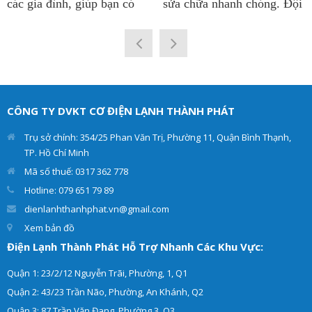
các gia đình, giúp bạn có
sửa chữa nhanh chóng. Đội
được nguồn nước nóng
ngũ kỹ thuật viên sửa tủ
quanh năm để phục vụ cho
lạnh tại công ty
Điện Lạnh
sinh hoạt. Vì thế việc máy
Thành Phát
có thâm niên
nước nóng chạy ổn định là
lâu năm trong nghề. Chẩn
rất quan trọng. Điện lạnh
đoán chính xác hư hỏng và
Thành Phát cung cấp dịch
đưa ra giải pháp tối ưu
vụ sửa máy nước nóng các
nhất. Giúp cho tủ lạnh
CÔNG TY DVKT CƠ ĐIỆN LẠNH THÀNH PHÁT
loại như: máy nước nóng
của khách hàng hoạt động
trực tiếp, máy nước nóng
hiệu quả và an toàn.
Trụ sở chính: 354/25 Phan Văn Trị, Phường 11, Quận Bình Thạnh,
gián tiếp tại nhà.
TP. Hồ Chí Minh
Mã số thuế: 0317 362 778
Hotline: 079 651 79 89
dienlanhthanhphat.vn@gmail.com
Xem bản đồ
Điện Lạnh Thành Phát Hỗ Trợ Nhanh Các Khu Vực:
Quận 1: 23/2/12 Nguyễn Trãi, Phường, 1, Q1
Quận 2: 43/23 Trần Não, Phường, An Khánh, Q2
Quận 3: 87 Trần Văn Đang, Phường 3, Q3