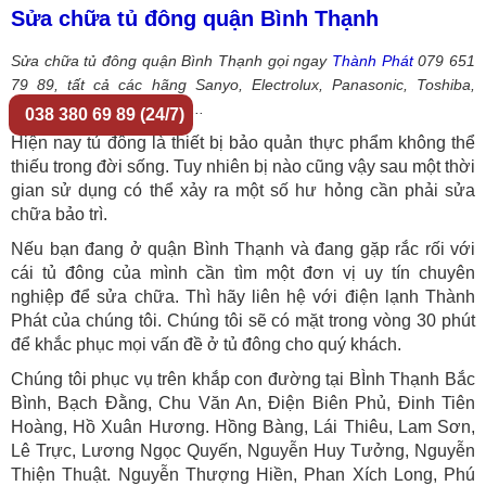
Sửa chữa tủ đông quận Bình Thạnh
Sửa chữa tủ đông quận Bình Thạnh gọi ngay
Thành Phát
079 651
79 89, tất cả các hãng Sanyo, Electrolux, Panasonic, Toshiba,
Samsung, Daikin, Hitachi, ...
038 380 69 89 (24/7)
Hiện nay tủ đông là thiết bị bảo quản thực phẩm không thể
thiếu trong đời sống. Tuy nhiên bị nào cũng vậy sau một thời
gian sử dụng có thể xảy ra một số hư hỏng cần phải sửa
chữa bảo trì.
Nếu bạn đang ở quận Bình Thạnh và đang gặp rắc rối với
cái tủ đông của mình cần tìm một đơn vị uy tín chuyên
nghiệp để sửa chữa. Thì hãy liên hệ với điện lạnh Thành
Phát của chúng tôi. Chúng tôi sẽ có mặt trong vòng 30 phút
để khắc phục mọi vấn đề ở tủ đông cho quý khách.
Chúng tôi phục vụ trên khắp con đường tại BÌnh Thạnh
Bắc
Bình, Bạch Đằng, Chu Văn An, Điện Biên Phủ, Đinh Tiên
Hoàng, Hồ Xuân Hương. Hồng Bàng, Lái Thiêu, Lam Sơn,
Lê Trực, Lương Ngọc Quyến, Nguyễn Huy Tưởng, Nguyễn
Thiện Thuật. Nguyễn Thượng Hiền, Phan Xích Long, Phú