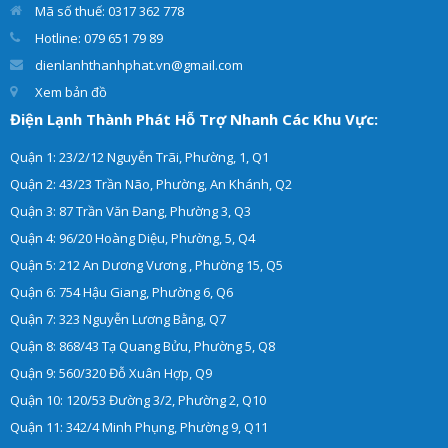
Mã số thuế: 0317 362 778
Hotline: 079 651 79 89
dienlanhthanhphat.vn@gmail.com
Xem bản đồ
Điện Lạnh Thành Phát Hỗ Trợ Nhanh Các Khu Vực:
Quận 1: 23/2/12 Nguyễn Trãi, Phường, 1, Q1
Quận 2: 43/23 Trần Não, Phường, An Khánh, Q2
Quận 3: 87 Trần Văn Đang, Phường 3, Q3
Quận 4: 96/20 Hoàng Diệu, Phường, 5, Q4
Quận 5: 212 An Dương Vương , Phường 15, Q5
Quận 6: 754 Hậu Giang, Phường 6, Q6
Quận 7: 323 Nguyễn Lương Bằng, Q7
Quận 8: 868/43 Tạ Quang Bửu, Phường 5, Q8
Quận 9: 560/320 Đỗ Xuân Hợp, Q9
Quận 10: 120/53 Đường 3/2, Phường 2, Q10
Quận 11: 342/4 Minh Phụng, Phường 9, Q11