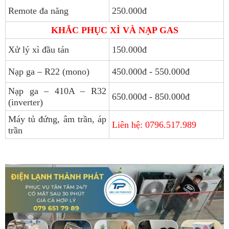
Remote đa năng
250.000đ
KHẮC PHỤC XÌ VÀ NẠP GAS
Xử lý xì đầu tán
150.000đ
Nạp ga – R22 (mono)
450.000đ - 550.000đ
Nạp ga – 410A – R32
650.000đ - 850.000đ
(inverter)
Máy tủ đứng, âm trần, áp
Liên hệ: 0796.517.989
trần