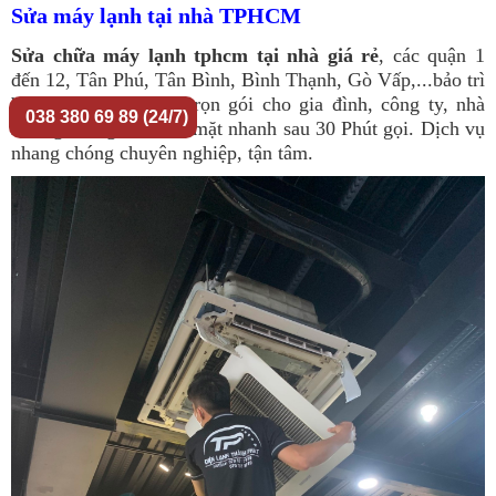
Sửa máy lạnh tại nhà TPHCM
Sửa chữa máy lạnh tphcm tại nhà giá rẻ
, các quận 1
đến 12, Tân Phú, Tân Bình, Bình Thạnh, Gò Vấp,...bảo trì
bảo dưỡng điều hòa trọn gói cho gia đình, công ty, nhà
038 380 69 89 (24/7)
xưởng, trung tâm. Có mặt nhanh sau 30 Phút gọi. Dịch vụ
nhang chóng chuyên nghiệp, tận tâm.