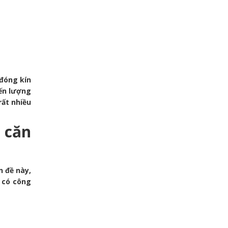
 đóng kín
iến lượng
rất nhiều
 căn
n đề này,
 có công