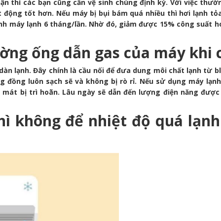
ận thì các bạn cũng cần vệ sinh chúng định kỳ. Với việc thư
động tốt hơn. Nếu máy bị bụi bám quá nhiều thì hơi lạnh tỏa
inh máy lạnh 6 tháng/lần. Nhờ đó, giảm được 15% công suất h
ường ống dẫn gas của máy khi 
àn lạnh. Đây chính là cầu nối để đưa dung môi chất lạnh từ 
ng đồng luôn sạch sẽ và không bị rò rỉ. Nếu sử dụng máy lạn
m mát bị trì hoãn. Lâu ngày sẽ dẫn đến lượng điện năng được
hì không để nhiệt độ quá lạnh