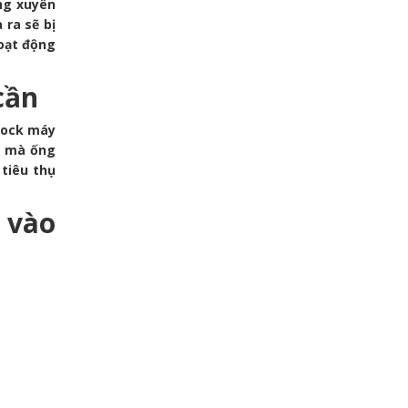
ờng xuyên
 ra sẽ bị
oạt động
cần
block máy
h mà ống
 tiêu thụ
 vào