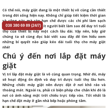
Có thể nói, máy giặt đang là một thiết bị vô cùng cần thiết
trong đời sống hiện nay. Không chỉ giúp tiết kiệm thời gian
và công sức mà còn hạn chế được các chi phí làm sạch
038 380 69 89 (24/7)
quần áo. Tuy nhiên, rất ít người biết làm sao để duy trì tuổi
thọ của thiết bị này một cách lâu dài. Vậy nên, bây giờ
chúng ta sẽ cùng đọc bài viết sau đây để tìm hiểu xem
những bí quyết nào giúp kéo dài tuổi thọ cho máy giặt
nhé!
Chú ý đến nơi lắp đặt máy
giặt
Vị trí lắp đặt máy giặt là vô cùng quan trọng. Nhờ đó, máy
sẽ hoạt động ổn định và duy trì được tuổi thọ lâu hơn.
Những chiếc máy giặt nên được đặt ở nơi khô ráo và
thoáng mát. Ngoài ra, phải có biện pháp che chắn khi đó là
nơi có ánh nắng mặt trời chiếu trực tiếp vào. Tốt nhất là
hạn chế đặt máy ở gần nhà bếp hoặc phòng tắm.