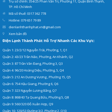
Trụ sở chính: 354/25 Phan Văn Trị, Phường 11, Quận Bình Thạnh,
TP. Hồ Chí Minh
Mã số thuế: 0317 362 778
Hotline: 079 651 79 89
dienlanhthanhphat.vn@gmail.com
Xem bản đồ
Điện Lạnh Thành Phát Hỗ Trợ Nhanh Các Khu Vực:
Quận 1: 23/2/12 Nguyễn Trãi, Phường, 1, Q1
Quận 2: 43/23 Trần Não, Phường, An Khánh, Q2
Quận 3: 87 Trần Văn Đang, Phường 3, Q3
Quận 4: 96/20 Hoàng Diệu, Phường, 5, Q4
Quận 5: 212 An Dương Vương , Phường 15, Q5
Quận 6: 754 Hậu Giang, Phường 6, Q6
Quận 7: 323 Nguyễn Lương Bằng, Q7
Quận 8: 868/43 Tạ Quang Bửu, Phường 5, Q8
Quận 9: 560/320 Đỗ Xuân Hợp, Q9
Quận 10: 120/53 Đường 3/2, Phường 2, Q10