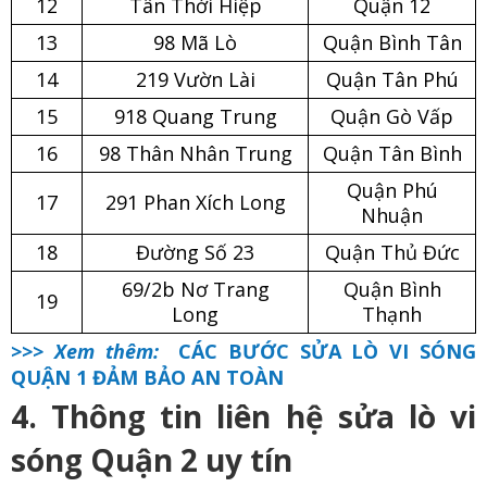
12
Tân Thới Hiệp
Quận 12
13
98 Mã Lò
Quận Bình Tân
14
219 Vườn Lài
Quận Tân Phú
15
918 Quang Trung
Quận Gò Vấp
16
98 Thân Nhân Trung
Quận Tân Bình
Quận Phú
17
291 Phan Xích Long
Nhuận
18
Đường Số 23
Quận Thủ Đức
69/2b Nơ Trang
Quận Bình
19
Long
Thạnh
>>> Xem thêm:
CÁC BƯỚC SỬA LÒ VI SÓNG
QUẬN 1 ĐẢM BẢO AN TOÀN
4. Thông tin liên hệ sửa lò vi
sóng Quận 2 uy tín