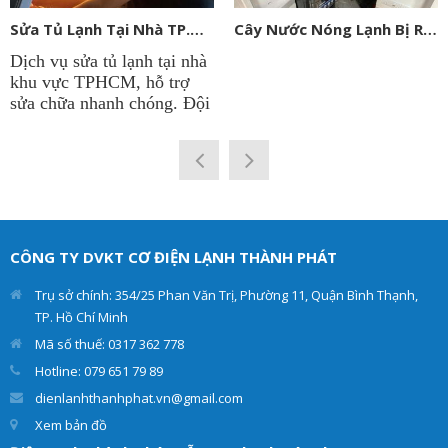
Sửa Tủ Lạnh Tại Nhà TP.HCM
Cây Nước Nóng Lạnh Bị Rỉ Nước: Nguyên Nhân, Cách Khắc Phục Và Khi Nào Cần Gọi Thợ
Dịch vụ sửa tủ lạnh tại nhà
khu vực TPHCM, hỗ trợ
sửa chữa nhanh chóng. Đội
ngũ kỹ thuật viên sửa tủ
lạnh tại công ty
Điện Lạnh
Thành Phát
có thâm niên
lâu năm trong nghề. Chẩn
đoán chính xác hư hỏng và
đưa ra giải pháp tối ưu
nhất. Giúp cho tủ lạnh
CÔNG TY DVKT CƠ ĐIỆN LẠNH THÀNH PHÁT
của khách hàng hoạt động
hiệu quả và an toàn.
Trụ sở chính: 354/25 Phan Văn Trị, Phường 11, Quận Bình Thạnh,
TP. Hồ Chí Minh
Mã số thuế: 0317 362 778
Hotline: 079 651 79 89
dienlanhthanhphat.vn@gmail.com
Xem bản đồ