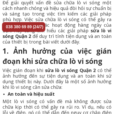
Để giải quyết vấn đề sửa chữa lò vi sóng một
cách nhanh chóng và hiệu quả đòi hỏi sự chuẩn bị
và sáng tạo trong việc tìm kiếm các giải pháp
phù hợp. Việc sửa chữa lò vi sóng có thể gây ra
gián đoạn trong các hoạt động hàng ngày của
038 380 69 89 (24/7)
bạn. Hãy cùng tìm hiểu các giải pháp
sửa lò vi
sóng Quận 2
để duy trì tính tiện dụng và an toàn
của thiết bị trong bài viết dưới đây.
1. Ảnh hưởng của việc gián
đoạn khi sửa chữa lò vi sóng
Việc gián đoạn khi
sửa lò vi sóng Quận 2
có thể
ảnh hưởng đến sự tiện dụng và an toàn khi sử
dụng thiết bị này. Dưới đây là một số ảnh hưởng
khi lò vi sóng cần sửa chữa:
An toàn và hiệu suất
Một lò vi sóng có vấn đề mà không được sửa
chữa kịp thời có thể gây ra rủi ro. Ví dụ, nếu có
lỗi về điện, nó có thể dẫn đến nguy cơ chập điện