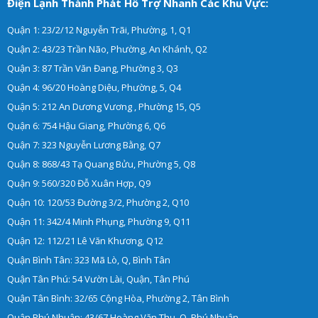
Điện Lạnh Thành Phát Hỗ Trợ Nhanh Các Khu Vực:
Quận 1: 23/2/12 Nguyễn Trãi, Phường, 1, Q1
Quận 2: 43/23 Trần Não, Phường, An Khánh, Q2
Quận 3: 87 Trần Văn Đang, Phường 3, Q3
Quận 4: 96/20 Hoàng Diệu, Phường, 5, Q4
Quận 5: 212 An Dương Vương , Phường 15, Q5
Quận 6: 754 Hậu Giang, Phường 6, Q6
Quận 7: 323 Nguyễn Lương Bằng, Q7
Quận 8: 868/43 Tạ Quang Bửu, Phường 5, Q8
Quận 9: 560/320 Đỗ Xuân Hợp, Q9
Quận 10: 120/53 Đường 3/2, Phường 2, Q10
Quận 11: 342/4 Minh Phụng, Phường 9, Q11
Quận 12: 112/21 Lê Văn Khương, Q12
Quận Bình Tân: 323 Mã Lò, Q, Bình Tân
Quận Tân Phú: 54 Vườn Lài, Quận, Tân Phú
Quận Tân Bình: 32/65 Cộng Hòa, Phường 2, Tân Bình
Quận Phú Nhuận: 43/67 Hoàng Văn Thụ, Q, Phú Nhuận