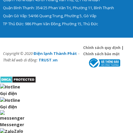
Quận Bình Thạnh: 354/25 Phan Văn Trị, Phường 11, Bình Thạnh
Quận Gò Vấp: 54/66 Quang Trung, Phường 5, Gò Vấp
TP Thủ Đức: 986 Phạm Văn Đồng, Phường 15, Thủ Đức
Chính sách quy định
|
-
Copyright © 2020
Điện lạnh Thành Phát
Chính sách bảo mật
Thiết kế web di động:
TRUST.vn
Gọi điện
Gọi điện
Messenger
Zalo