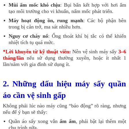
Mùi ẩm mốc khó chịu
: Bụi bẩn kết hợp với hơi ẩm
tạo môi trường cho vi khuẩn, nấm mốc phát triển.
Máy hoạt động ồn, rung mạnh
: Các bộ phận bên
trong bị cản trở, ma sát nhiều hơn.
Nguy cơ cháy nổ
: Ống thoát khí bị tắc có thể khiến
nhiệt tích tụ quá mức.
*Lời khuyên từ kỹ thuật viên:
Nên vệ sinh máy sấy
3–6
tháng/lần
nếu sử dụng thường xuyên, hoặc ít nhất 1
lần/năm với gia đình sử dụng ít.
2. Những dấu hiệu máy sấy quần
áo cần vệ sinh gấp
Không phải lúc nào máy cũng “báo động” rõ ràng, nhưng
nếu để ý bạn sẽ thấy:
Quần áo sấy xong vẫn
ẩm ẩm
, phải bật lại thêm một
chu trình nữa.