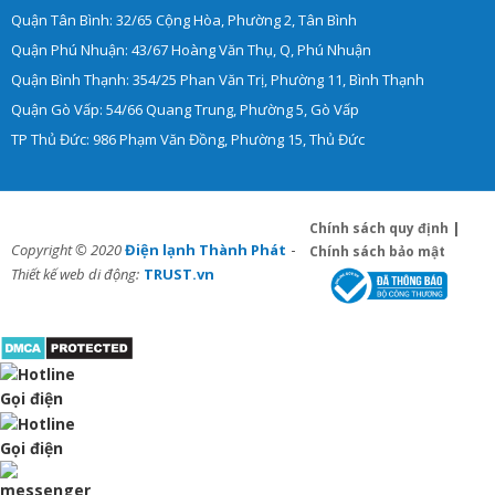
Quận Tân Bình: 32/65 Cộng Hòa, Phường 2, Tân Bình
Quận Phú Nhuận: 43/67 Hoàng Văn Thụ, Q, Phú Nhuận
Quận Bình Thạnh: 354/25 Phan Văn Trị, Phường 11, Bình Thạnh
Quận Gò Vấp: 54/66 Quang Trung, Phường 5, Gò Vấp
TP Thủ Đức: 986 Phạm Văn Đồng, Phường 15, Thủ Đức
Chính sách quy định
|
-
Copyright © 2020
Điện lạnh Thành Phát
Chính sách bảo mật
Thiết kế web di động:
TRUST.vn
Gọi điện
Gọi điện