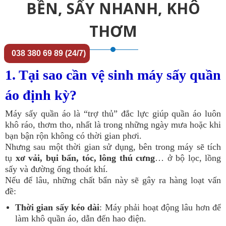
BỀN, SẤY NHANH, KHÔ
THƠM
038 380 69 89 (24/7)
1. Tại sao cần vệ sinh máy sấy quần
áo định kỳ?
Máy sấy quần áo là “trợ thủ” đắc lực giúp quần áo luôn
khô ráo, thơm tho, nhất là trong những ngày mưa hoặc khi
bạn bận rộn không có thời gian phơi.
Nhưng sau một thời gian sử dụng, bên trong máy sẽ tích
tụ
xơ vải, bụi bẩn, tóc, lông thú cưng
… ở bộ lọc, lồng
sấy và đường ống thoát khí.
Nếu để lâu, những chất bẩn này sẽ gây ra hàng loạt vấn
đề:
Thời gian sấy kéo dài
: Máy phải hoạt động lâu hơn để
làm khô quần áo, dẫn đến hao điện.