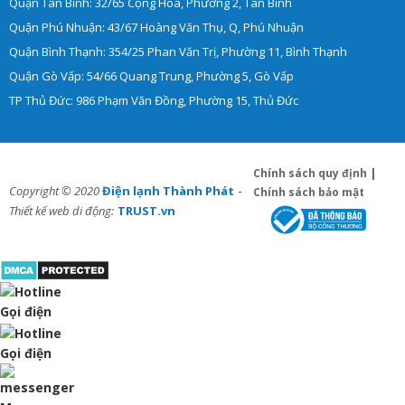
Quận Tân Bình: 32/65 Cộng Hòa, Phường 2, Tân Bình
Quận Phú Nhuận: 43/67 Hoàng Văn Thụ, Q, Phú Nhuận
Quận Bình Thạnh: 354/25 Phan Văn Trị, Phường 11, Bình Thạnh
Quận Gò Vấp: 54/66 Quang Trung, Phường 5, Gò Vấp
TP Thủ Đức: 986 Phạm Văn Đồng, Phường 15, Thủ Đức
Chính sách quy định
|
-
Copyright © 2020
Điện lạnh Thành Phát
Chính sách bảo mật
Thiết kế web di động:
TRUST.vn
Gọi điện
Gọi điện