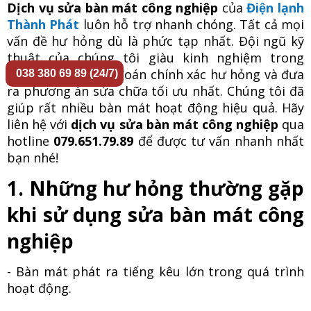
Dịch vụ sửa bàn mát công nghiệp
của
Điện lạnh
Thành Phát
luôn hỗ trợ nhanh chóng. Tất cả mọi
vấn đề hư hỏng dù là phức tạp nhất. Đội ngũ kỹ
thuật của chúng tôi giàu kinh nghiệm trong
ngành. Luôn chẩn đoán chính xác hư hỏng và đưa
038 380 69 89 (24/7)
ra phương án sửa chữa tối ưu nhất. Chúng tôi đã
giúp rất nhiều bàn mát hoạt động hiệu quả. Hãy
liên hệ với
dịch vụ sửa bàn mát công nghiệp
qua
hotline
079.651.79.89
để được tư vấn nhanh nhất
bạn nhé!
1. Những hư hỏng thường gặp
khi sử dụng sửa bàn mát công
nghiệp
- Bàn mát phát ra tiếng kêu lớn trong quá trình
hoạt động.