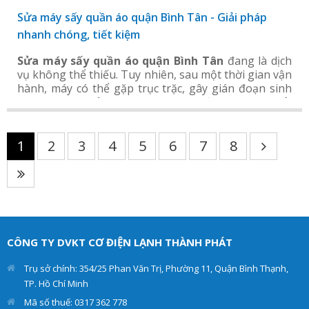
Sửa máy sấy quần áo quận Bình Tân - Giải pháp
nhanh chóng, tiết kiệm
Sửa máy sấy quần áo quận Bình Tân
đang là dịch
vụ không thể thiếu.​ Tuy nhiên, sau một thời gian vận
hành, máy có thể gặp trục trặc, gây gián đoạn sinh
hoạt. Dịch vụ sửa chữa chuyên nghiệp giúp bạn giải
quyết nhanh chóng các hư hỏng, đảm bảo thiết bị
hoạt động bền bỉ, tiết kiệm chi phí và công sức.
1
2
3
4
5
6
7
8
CÔNG TY DVKT CƠ ĐIỆN LẠNH THÀNH PHÁT
Trụ sở chính: 354/25 Phan Văn Trị, Phường 11, Quận Bình Thạnh,
TP. Hồ Chí Minh
Mã số thuế: 0317 362 778