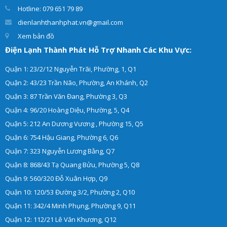
Hotline: 079 651 79 89
dienlanhthanhphat.vn@gmail.com
Xem bản đồ
Điện Lạnh Thành Phát Hỗ Trợ Nhanh Các Khu Vực:
Quận 1: 23/2/12 Nguyễn Trãi, Phường, 1, Q1
Quận 2: 43/23 Trần Não, Phường, An Khánh, Q2
Quận 3: 87 Trần Văn Đang, Phường 3, Q3
Quận 4: 96/20 Hoàng Diệu, Phường, 5, Q4
Quận 5: 212 An Dương Vương , Phường 15, Q5
Quận 6: 754 Hậu Giang, Phường 6, Q6
Quận 7: 323 Nguyễn Lương Bằng, Q7
Quận 8: 868/43 Tạ Quang Bửu, Phường 5, Q8
Quận 9: 560/320 Đỗ Xuân Hợp, Q9
Quận 10: 120/53 Đường 3/2, Phường 2, Q10
Quận 11: 342/4 Minh Phụng, Phường 9, Q11
Quận 12: 112/21 Lê Văn Khương, Q12